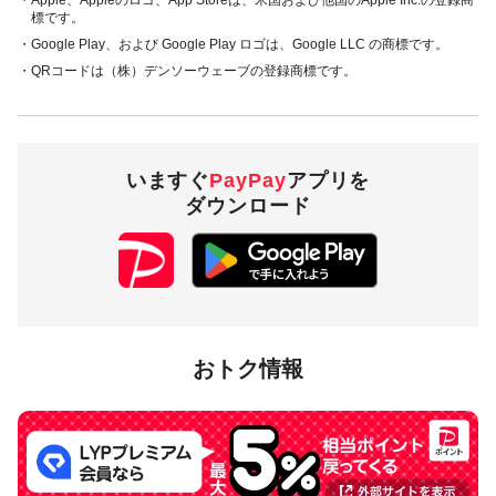
・Apple、Appleのロゴ、App Storeは、米国および他国のApple Inc.の登録商
た方に対し、下表のとおり後日PayPayボーナスを付与しま
標です。
す。
・Google Play、および Google Play ロゴは、Google LLC の商標です。
・QRコードは（株）デンソーウェーブの登録商標です。
・PayPay残高 ・ヤフーカード
20％付与
・PayPayあと払い
（一括のみ）
いますぐ
PayPay
アプリを
3,000円相当／回
付与上限
ダウンロード
15,000円相当／期間
対象店舗
埼玉県秩父市内のPayPay加盟店のうち
キャンペーンツール
の
おトク情報
掲出がある店舗です。事前にアプリの「近くのお店」でもご
確認いただけます。
対象の支払方法