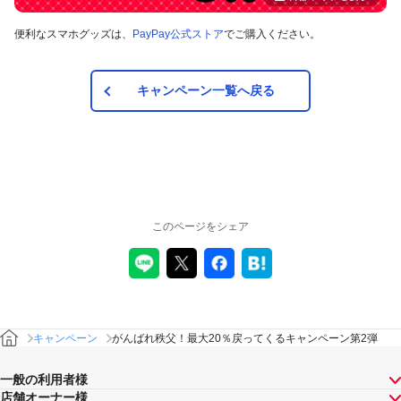
本キャンペーンの対象のお支払方法は、PayPay残高、ヤフー
便利なスマホグッズは、
PayPay公式ストア
でご購入ください。
カード、PayPayあと払い（一括のみ）で、その他のお支払方
法は対象外です。
キャンペーン一覧へ戻る
注意事項
キャンペーンの適用について
本キャンペーン、PayPay利用特典及びPayPay株式会社
が同時開催する他の総付キャンペーンの中で、付与され
るPayPayボーナスの額が最大となるものが適用されま
このページをシェア
す。PayPay株式会社が指定する場合を除き、それらが重
複適用されることはありません。
本キャンペーンが適用される場合に、PayPay株式会社が
同時開催する他の総付キャンペーンの適用条件を満たす
ときにはそれらも適用されますが、1回のお支払いについ
てのPayPayボーナスの付与率は、合計で支払額の66.5％
が上限です（仮にそれぞれ適用すると合計66.5％を超え
キャンペーン
がんばれ秩父！最大20％戻ってくるキャンペーン第2弾
る場合は、本キャンペーンによる付与分が縮減されま
す）。ただし、上記上限は、マイナポイント付与期間中
一般の利用者様
（2020年9月1日～2021年3月31日）のお支払いに適用さ
店舗オーナー様