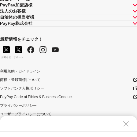
れるものであり、2021年4月1日以降は変更予定です。
PayPay加盟店様
キャンペーン内容および適用条件を予告なく変更する場
法人のお客様
合や、キャンペーン自体を予告なく中止する場合があり
自治体の担当者様
ます。
PayPay株式会社
ヤフーカード以外のクレジットカードでお支払いされた
場合は、本キャンペーンの対象とはなりませんのでご注
意ください。
最新情報をチェック！
対象のお支払方法にてお支払いいただいた際に、仮に本
キャンペーンを適用すると、本キャンペーンによるキャ
ンペーン期間中のPayPayボーナスの付与額が合計15,000
お知らせ
サポート
円相当を超えるときには、当該付与額の合計が15,000円
相当となるよう付与いたします（付与額の合計がキャン
利用規約・ガイドライン
ペーン期間中15,000円相当を超えることはございませ
ん）。
商標・登録商標について
本キャンペーンの対象となった加盟店との契約の一部に
ソフトバンク人権ポリシー
ついて取消し、無効または解除（合意解除を含み、以下
PayPay Code of Ethics & Business Conduct
「取消し等」といいます。）となった場合、理由の如何
にかかわらず、また返金の有無にかかわらず、当該取消
プライバシーポリシー
し等の対象決済についてのPayPayボーナスの付与は全て
ユーザープライバシーについて
取り消されます。
本キャンペーンの対象となった加盟店との契約について
ユーザーセキュリティについて
取消し等となった場合、理由の如何にかかわらず、また
ウェブサイト利用規約
返金の有無にかかわらず、「キャンペーン期間中の付与