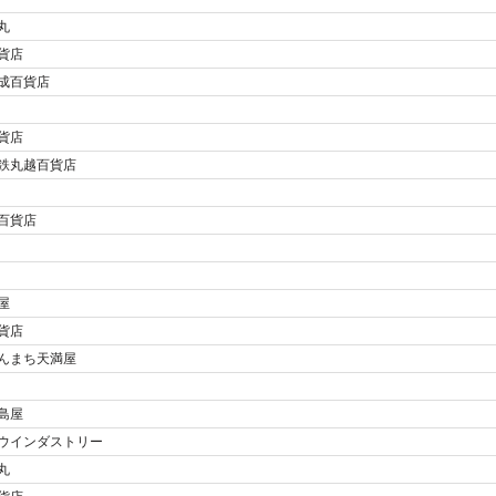
丸
貨店
成百貨店
貨店
鉄丸越百貨店
百貨店
屋
貨店
んまち天満屋
島屋
ウインダストリー
丸