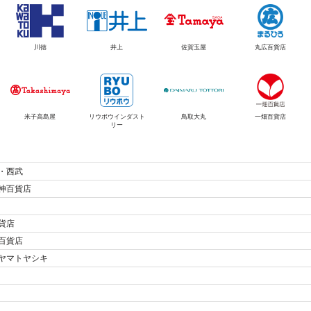
川徳
井上
佐賀玉屋
丸広百貨店
米子高島屋
リウボウインダスト
鳥取大丸
一畑百貨店
リー
・西武
神百貨店
貨店
百貨店
ヤマトヤシキ