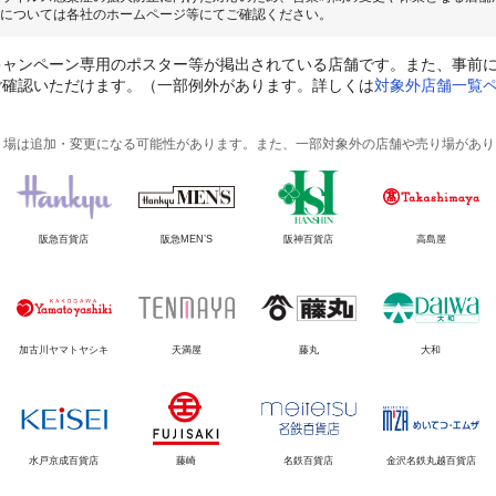
については各社のホームページ等にてご確認ください。
キャンペーン専用のポスター等が掲出されている店舗です。また、事前
ご確認いただけます。（一部例外があります。詳しくは
対象外店舗一覧
り場は追加・変更になる可能性があります。また、一部対象外の店舗や売り場があり
阪急百貨店
阪急MEN’S
阪神百貨店
高島屋
加古川ヤマトヤシキ
天満屋
藤丸
大和
水戸京成百貨店
藤崎
名鉄百貨店
金沢名鉄丸越百貨店