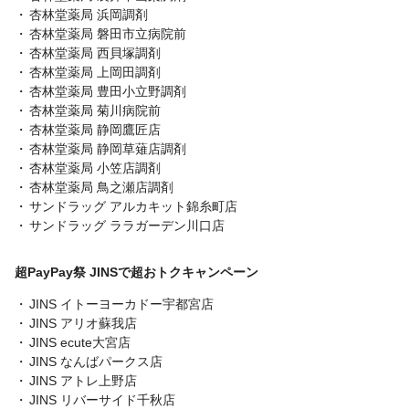
杏林堂薬局 浜岡調剤
杏林堂薬局 磐田市立病院前
杏林堂薬局 西貝塚調剤
杏林堂薬局 上岡田調剤
杏林堂薬局 豊田小立野調剤
杏林堂薬局 菊川病院前
杏林堂薬局 静岡鷹匠店
杏林堂薬局 静岡草薙店調剤
杏林堂薬局 小笠店調剤
杏林堂薬局 鳥之瀬店調剤
サンドラッグ アルカキット錦糸町店
サンドラッグ ララガーデン川口店
超PayPay祭 JINSで超おトクキャンペーン
JINS イトーヨーカドー宇都宮店
JINS アリオ蘇我店
JINS ecute大宮店
JINS なんばパークス店
JINS アトレ上野店
JINS リバーサイド千秋店