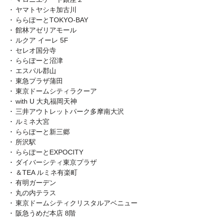
ヤマトヤシキ加古川
ららぽーとTOKYO-BAY
館林アゼリアモール
ルクア イーレ 5F
セレオ国分寺
ららぽーと沼津
エスパル郡山
東急プラザ蒲田
東京ドームシティラクーア
with U 大丸福岡天神
三井アウトレットパーク多摩南大沢
ルミネ大宮
ららぽーと新三郷
所沢駅
ららぽーとEXPOCITY
ダイバーシティ東京プラザ
＆TEA ルミネ有楽町
有明ガーデン
丸の内テラス
東京ドームシティクリスタルアベニュー
阪急うめだ本店 8階