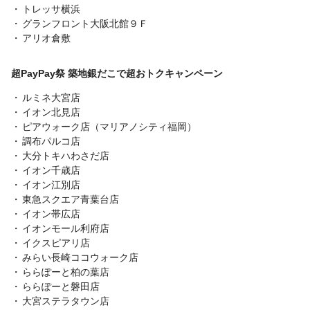
トレッサ横浜
グランフロント大阪北館９Ｆ
アリオ倉敷
超PayPay祭 築地銀だこで超おトクキャンペーン
ルミネ大宮店
イオン北見店
ピアウォーク店（マリアノシティ福岡）
調布パルコ店
大分トキハわさだ店
イオン千歳店
イオン江別店
東急スクエア青葉台店
イオン帯広店
イオンモール利府店
イクスピアリ店
みらい長崎ココウォーク店
ららぽーと柏の葉店
ららぽーと磐田店
大宮ステラタウン店