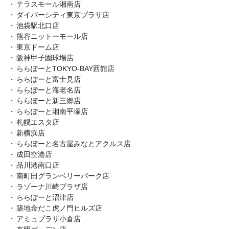
テラスモール湘南店
ダイバーシティ東京プラザ店
池袋駅北口店
熊谷ニットーモール店
東京ドーム店
阪神甲子園球場店
ららぽーとTOKYO-BAY西館店
ららぽーと富士見店
ららぽーと海老名店
ららぽーと新三郷店
ららぽーと湘南平塚店
札幌エスタ店
新横浜店
ららぽーと名古屋みなとアクルス店
成田空港店
品川港南口店
南町田グランベリーパーク店
ラゾーナ川崎プラザ店
ららぽーと沼津店
築地金だこ虎ノ門ヒルズ店
アミュプラザ小倉店