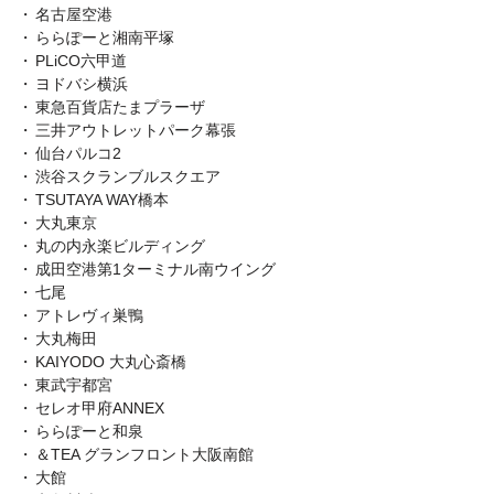
名古屋空港
ららぽーと湘南平塚
PLiCO六甲道
ヨドバシ横浜
東急百貨店たまプラーザ
三井アウトレットパーク幕張
仙台パルコ2
渋谷スクランブルスクエア
TSUTAYA WAY橋本
大丸東京
丸の内永楽ビルディング
成田空港第1ターミナル南ウイング
七尾
アトレヴィ巣鴨
大丸梅田
KAIYODO 大丸心斎橋
東武宇都宮
セレオ甲府ANNEX
ららぽーと和泉
＆TEA グランフロント大阪南館
大館