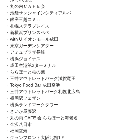
丸の内ＣＡＦＥ会
池袋サンシャインシティアルパ
銀座三越コミュ
札幌ステラプレイス
新横浜プリンスペペ
with U イオンモール成田
東京ガーデンシアター
アミュプラザ長崎
横浜ジョイナス
成田空港第2ターミナル
ららぽーと柏の葉
三井アウトレットパーク滋賀竜王
Tokyo Food Bar 成田空港
三井アウトレットパーク札幌北広島
盛岡駅フェザン
横浜ランドマークタワー
さいか屋藤沢
丸の内 CAFE 会 ららぽーと海老名
金沢八日市
福岡空港
グランフロント大阪北館1Ｆ