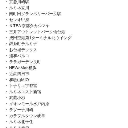
京急川崎駅
ルミネ立川
南町田グランベリーパーク駅
セレオ甲府
＆TEA 京都タカシマヤ
三井アウトレットパーク仙台港
成田空港第1ターミナル北ウイング
錦糸町テルミナ
お台場デックス
浦和パルコ
ララガーデン長町
NEWoMan横浜
近鉄四日市
和歌山MIO
トナリエ宇都宮
ルミネエスト新宿
武蔵小杉
イオンモール水戸内原
ラゾーナ川崎
カラフルタウン岐阜
ルミネ北千住
ルミネ池袋