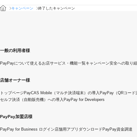
キャンペーン
終了したキャンペーン
一般の利用者様
PayPayについて
使えるお店
サービス・機能一覧
キャンペーン
安全への取り
店舗オーナー様
トップページ
PayCAS Mobile（マルチ決済端末）の導入
PayPay（QRコー
セルフ決済（自動販売機）への導入
PayPay for Developers
PayPay加盟店様
PayPay for Business ログイン
店舗用アプリダウンロード
PayPay資金調達