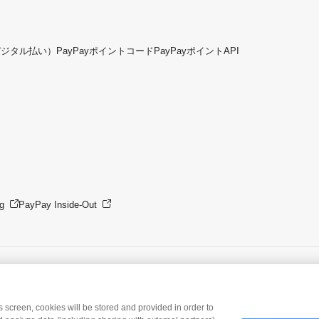
デジタル払い）
PayPayポイントコード
PayPayポイントAPI
g
PayPay Inside-Out
is screen, cookies will be stored and provided in order to
© PayPay Corporation