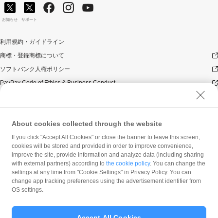
お知らせ
サポート
利用規約・ガイドライン
商標・登録商標について
ソフトバンク人権ポリシー
PayPay Code of Ethics & Business Conduct
プライバシーポリシー
ユーザープライバシーについて
About cookies collected through the website
ユーザーセキュリティについて
ウェブサイト利用規約
If you click "Accept All Cookies" or close the banner to leave this screen,
cookies will be stored and provided in order to improve convenience,
反社会的勢力に対する方針
improve the site, provide information and analyze data (including sharing
with external partners) according to
the cookie policy
. You can change the
勧誘方針
settings at any time from "Cookie Settings" in Privacy Policy. You can
マネロン等基本方針
change app tracking preferences using the advertisement identifier from
OS settings.
カスタマーハラスメントに関する当社の考え方
Accept All Cookies