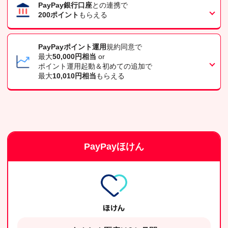
PayPay銀行口座
との連携で
200ポイント
もらえる
PayPayポイント運用
規約同意で
最大
50,000円相当
or
ポイント運用起動＆初めての追加で
最大
10,010円相当
もらえる
PayPayほけん