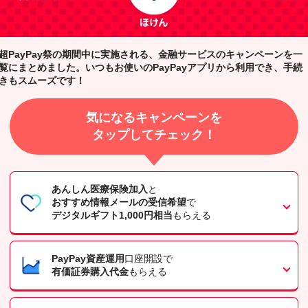
超PayPay祭の期間中に実施される、金融サービスのキャンペーンを一
覧にまとめました。いつもお使いのPayPayアプリから利用でき、手続
きもスムーズです！
気になるキャンペーンを
タップしてチェック！
あんしん医療保険加入
と
おすすめ情報メールの受信希望
で
デジタルギフト1,000円相当
もらえる
PayPay資産運用
口座開設で
有価証券購入代金
もらえる