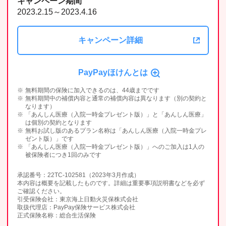
キャンペーン期間
2023.2.15～2023.4.16
キャンペーン詳細
PayPayほけんとは
無料期間の保険に加入できるのは、44歳までです
無料期間中の補償内容と通常の補償内容は異なります（別の契約と
なります）
「あんしん医療（入院一時金プレゼント版）」と「あんしん医療」
は個別の契約となります
無料お試し版のあるプラン名称は「あんしん医療（入院一時金プレ
ゼント版）」です
「あんしん医療（入院一時金プレゼント版）」へのご加入は1人の
被保険者につき1回のみです
承認番号：22TC-102581（2023年3月作成）
本内容は概要を記載したものです。詳細は重要事項説明書などを必ず
ご確認ください。
引受保険会社：東京海上日動火災保株式会社
取扱代理店：PayPay保険サービス株式会社
正式保険名称：総合生活保険