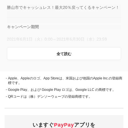
勝山市でキャッシュレス！最大20％戻ってくるキャンペーン！
キャンペーン期間
2021年6月1日（火）0:00～2021年6月30日（水）23:59
全て読む
概要
キャンペーン期間中、対象店舗で、PayPay残高、ヤフーカー
ド、PayPayあと払い（一括のみ）でお支払いをしていただい
・Apple、Appleのロゴ、App Storeは、米国および他国のApple Inc.の登録商
た方に対し、下表のとおり後日PayPayボーナスを付与しま
標です。
す。
・Google Play、および Google Play ロゴは、Google LLC の商標です。
・QRコードは（株）デンソーウェーブの登録商標です。
・PayPay残高 ・ヤフーカード
20％付与
・PayPayあと払い
（一括のみ）
いますぐ
PayPay
アプリを
1,000円相当／回