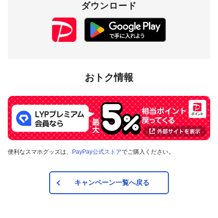
付与上限
ダウンロード
10,000円相当／期間
対象店舗
福井県勝山市内のPayPay加盟店のうち
キャンペーンツール
の
おトク情報
掲出がある店舗です。事前にアプリの「近くのお店」でもご
確認いただけます。
対象の支払方法
本キャンペーンの対象のお支払方法は、PayPay残高、ヤフー
便利なスマホグッズは、
PayPay公式ストア
でご購入ください。
カード、PayPayあと払い（一括のみ）で、その他のお支払方
法は対象外です。また、オンラインでのお支払いはPayPayピ
ックアップのみ対象で、それ以外は対象外です。
キャンペーン一覧へ戻る
注意事項