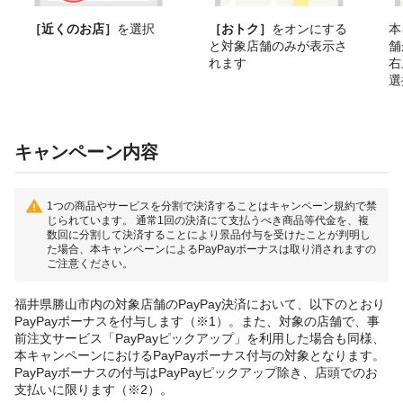
［近くのお店］
を選択
［おトク］
をオンにする
本
と対象店舗のみが表示さ
舗
れます
右
選
キャンペーン内容
1つの商品やサービスを分割で決済することはキャンペーン規約で禁
じられています。 通常1回の決済にて支払うべき商品等代金を、複
数回に分割して決済することにより景品付与を受けたことが判明し
た場合、本キャンペーンによるPayPayボーナスは取り消されますの
ご注意ください。
福井県勝山市内の対象店舗のPayPay決済において、以下のとおり
PayPayボーナスを付与します（※1）。また、対象の店舗で、事
前注文サービス「PayPayピックアップ」を利用した場合も同様、
本キャンペーンにおけるPayPayボーナス付与の対象となります。
PayPayボーナスの付与はPayPayピックアップ除き、店頭でのお
支払いに限ります（※2）。