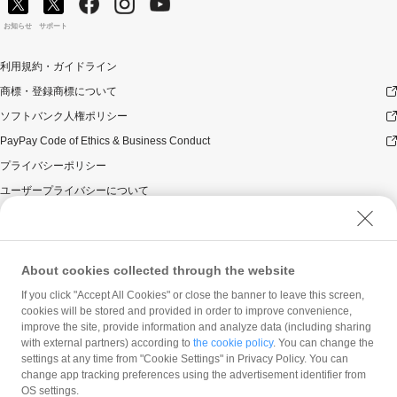
対象のお支払方法にてお支払いいただいた際に、仮に本
キャンペーンを適用すると、本キャンペーンによるキャ
お知らせ
サポート
ンペーン期間中のPayPayボーナスの付与額が合計10,000
円相当を超えるときには、当該付与額の合計が10,000円
利用規約・ガイドライン
相当となるよう付与いたします（付与額の合計がキャン
商標・登録商標について
ペーン期間中10,000円相当を超えることはございませ
ん）。
ソフトバンク人権ポリシー
対象店舗との取引の全部又は一部について取り消され、
PayPay Code of Ethics & Business Conduct
解除され（合意解除を含みます。）、または無効となっ
た場合（以下「取消し等」といいます。）、取消し等の
プライバシーポリシー
理由の如何にかかわらず、また、対象店舗による返金の
ユーザープライバシーについて
有無にかかわらず、当該取消し等の対象となったPayPay
決済についてのPayPayボーナスの付与は全て取り消され
ユーザーセキュリティについて
ます。
ウェブサイト利用規約
対象店舗との取引について取消し等となった場合、取消
反社会的勢力に対する方針
し等の理由の如何にかかわらず、また、対象店舗による
About cookies collected through the website
返金の有無にかかわらず、「キャンペーン期間中の付与
勧誘方針
If you click "Accept All Cookies" or close the banner to leave this screen,
合計」は将来に向かってのみ減額されます。そのため、
cookies will be stored and provided in order to improve convenience,
マネロン等基本方針
「キャンペーン期間中の付与合計」が上限に到達して以
improve the site, provide information and analyze data (including sharing
降に取消し等となった場合であっても、当該上限到達か
カスタマーハラスメントに関する当社の考え方
with external partners) according to
the cookie policy
. You can change the
ら取消し等までのPayPay決済について本キャンペーンに
settings at any time from "Cookie Settings" in Privacy Policy. You can
よるPayPayボーナスの付与が行われることはありませ
change app tracking preferences using the advertisement identifier from
ん。
OS settings.