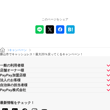
キャンペーンの適用について
本キャンペーン、PayPay利用特典及びPayPay株式会社
が同時開催する他の総付キャンペーンの中で、付与され
このページをシェア
るPayPayボーナスの額が最大となるものが適用されま
す。PayPay株式会社が指定する場合を除き、それらが重
複適用されることはありません。
本キャンペーンが適用される場合に、PayPay株式会社が
同時開催する他の総付キャンペーンの適用条件を満たす
ときにはそれらも適用されますが、1回のお支払いについ
てのPayPayボーナスの付与率は、合計で支払額の66.5％
キャンペーン
が上限です（仮にそれぞれ適用すると合計66.5％を超え
勝山市でキャッシュレス！最大20％戻ってくるキャンペーン！
る場合は、本キャンペーンによる付与分が縮減されま
す）。ただし、上記上限は、マイナポイント付与期間中
一般の利用者様
（2020年9月1日～2021年9月30日）のお支払いに適用さ
店舗オーナー様
れるものであり、2021年10月1日以降は変更予定です。
PayPay加盟店様
キャンペーン内容および適用条件を予告なく変更する場
法人のお客様
合や、キャンペーン自体を予告なく中止する場合があり
自治体の担当者様
ます。
PayPay株式会社
ヤフーカード以外のクレジットカードでお支払いされた
場合は、本キャンペーンの対象とはなりませんのでご注
意ください。また、PayPayアプリを介さないヤフーカー
最新情報をチェック！
ドでのお支払いはキャンペーン対象外です。