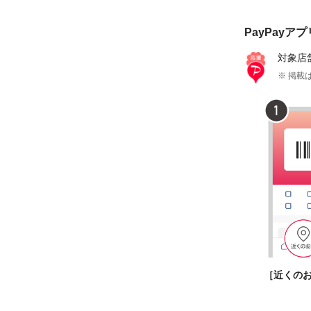
PayPayア
対象店
※ 掲載は
［近くの