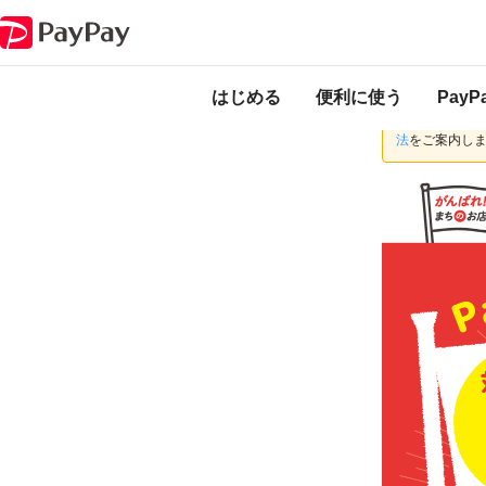
キャンペーン
がんばろっさ南越前町！対象のお店で最大20％戻ってくる
本キャンペーンは
ります。
はじめる
便利に使う
Pay
福井銀行およ
法
をご案内し