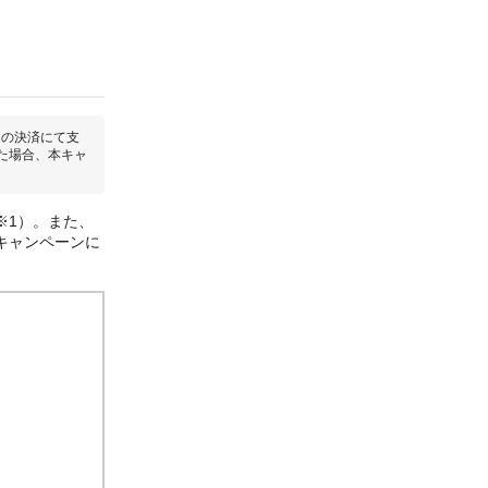
回の決済にて支
た場合、本キャ
※1）。また、
キャンペーンに