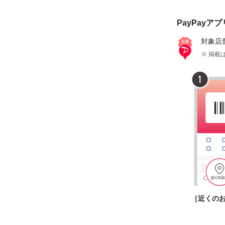
PayPayア
対象店
※ 掲載は
［近くの