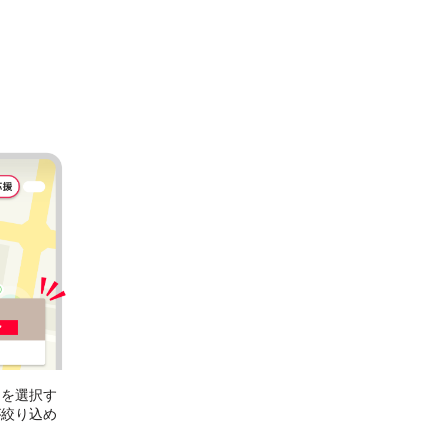
］
を選択す
が絞り込め