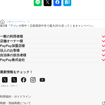
るPayPayボーナスの額が最大となるものが適用されま
す。PayPay株式会社が指定する場合を除き、それらが重
複適用されることはありません。
本キャンペーンが適用される場合に、PayPay株式会社が
同時開催する他の総付キャンペーンの適用条件を満たす
キャンペーン
ときにはそれらも適用されますが、1回のお支払いについ
第3弾『アツいぞ府中！広島県府中市で最大20％戻ってくるキャンペーン』
てのPayPayボーナスの付与率は、合計で支払額の66.5％
が上限です（仮にそれぞれ適用すると合計66.5％を超え
一般の利用者様
る場合は、本キャンペーンによる付与分が縮減されま
店舗オーナー様
す）。ただし、上記上限は、マイナポイント付与期間中
PayPay加盟店様
（2020年9月1日～2021年9月30日）のお支払いに適用さ
法人のお客様
れるものであり、2021年10月1日以降は変更予定です。
自治体の担当者様
キャンペーン内容および適用条件を予告なく変更する場
PayPay株式会社
合や、キャンペーン自体を予告なく中止する場合があり
ます。
ヤフーカード以外のクレジットカードでお支払いされた
最新情報をチェック！
場合は、本キャンペーンの対象とはなりませんのでご注
意ください。
対象のお支払方法にてお支払いいただいた際に、仮に本
お知らせ
サポート
キャンペーンを適用すると、本キャンペーンによるキャ
ンペーン期間中のPayPayボーナスの付与額が合計5,000
利用規約・ガイドライン
円相当を超えるときには、当該付与額の合計が5,000円相
商標・登録商標について
当となるよう付与いたします（付与額の合計がキャンペ