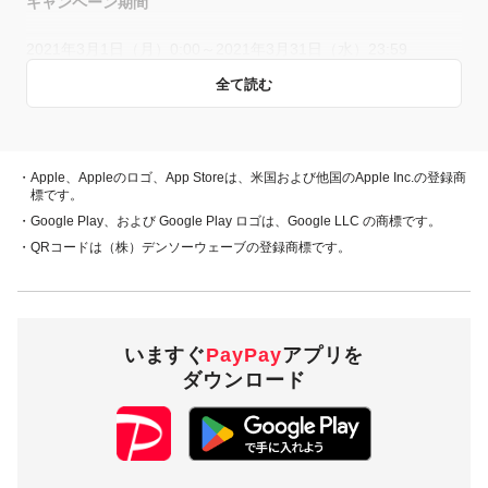
キャンペーン期間
2021年3月1日（月）0:00～2021年3月31日（水）23:59
全て読む
概要
キャンペーン期間中、対象店舗で、PayPay残高、ヤフーカー
・Apple、Appleのロゴ、App Storeは、米国および他国のApple Inc.の登録商
ド、PayPayあと払い（一括のみ）でお支払いをしていただい
標です。
た方に対し、下表のとおり後日PayPayボーナスを付与しま
・Google Play、および Google Play ロゴは、Google LLC の商標です。
す。
・QRコードは（株）デンソーウェーブの登録商標です。
・PayPay残高
・ヤフーカード
20％付与
・PayPayあと払い
（一括のみ）
いますぐ
PayPay
アプリを
ダウンロード
5,000円相当／回
付与上限
5,000円相当／期間