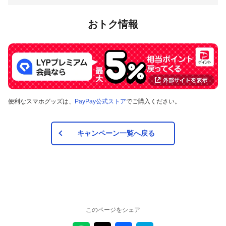
対象店舗
おトク情報
広島県府中市内のPayPay加盟店のうち、
キャンペーンツール
の掲出がある店舗です。事前にアプリの「近くのお店」でも
ご確認いただけます。
対象の支払方法
便利なスマホグッズは、
PayPay公式ストア
でご購入ください。
本キャンペーンの対象のお支払方法は、PayPay残高、ヤフー
カード、PayPayあと払い（一括のみ）で、その他のお支払方
法は対象外です。また、オンラインでのお支払いはPayPayピ
キャンペーン一覧へ戻る
ックアップのみ対象で、それ以外は対象外です。
注意事項
キャンペーンの適用について
このページをシェア
本キャンペーン、PayPay利用特典及びPayPay株式会社
が同時開催する他の総付キャンペーンの中で、付与され