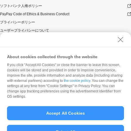
ーン期間中5,000円相当を超えることはございません）。
ソフトバンク人権ポリシー
本キャンペーンの対象となった加盟店との契約の一部に
PayPay Code of Ethics & Business Conduct
ついて取消し、無効または解除（合意解除を含み、以下
「取消し等」といいます。）となった場合、理由の如何
プライバシーポリシー
にかかわらず、また返金の有無にかかわらず、当該取消
ユーザープライバシーについて
し等の対象決済についてのPayPayボーナスの付与は全て
取り消されます。
ユーザーセキュリティについて
本キャンペーンの対象となった加盟店との契約について
ウェブサイト利用規約
取消し等となった場合、理由の如何にかかわらず、また
反社会的勢力に対する方針
返金の有無にかかわらず、「キャンペーン期間中の付与
About cookies collected through the website
合計」は、当該取消し等をした時点から将来に向かって
勧誘方針
If you click "Accept All Cookies" or close the banner to leave this screen,
のみ減額されます。そのため、「キャンペーン期間中の
cookies will be stored and provided in order to improve convenience,
マネロン等基本方針
付与合計」が5,000円相当に到達して以降に取消し等を行
improve the site, provide information and analyze data (including sharing
った方が、当該取消し等の前に、PayPay決済をしていた
カスタマーハラスメントに関する当社の考え方
with external partners) according to
the cookie policy
. You can change the
場合であっても、当該取消し等によって取消し等の前に
settings at any time from "Cookie Settings" in Privacy Policy. You can
行った決済が本キャンペーンの対象となることはありま
change app tracking preferences using the advertisement identifier from
せん。
OS settings.
景品について
PayPayボーナス付与の際に、小数点以下は切り捨てとな
Accept All Cookies
ります。
© PayPay Corporation
PayPayボーナスはPayPay公式ストア、ワイジェイカー
ド公式ストアでも利用可能です。出金・譲渡は不可とな