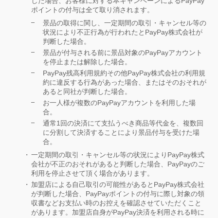
した場合、お客様に対する本キャンペーンによるPayPay
ポイントの付与は全て取り消されます。
景品の取得に関し、一定期間の取引・キャンセル等の
状況により不正行為が行われたとPayPay株式会社が
判断した場合。
景品が付与される前に景品対象のPayPayアカウント
を停止または解除した場合。
PayPay残高利用規約その他PayPay株式会社の利用規
約に違反する行為があった場合、またはそのおそれが
あると同社が判断した場合。
お一人様が複数のPayPayアカウントを利用した場
合。
通常1回の決済にて支払うべき商品等代金を、複数回
に分割して決済することにより景品付与を受けた場
合。
一定期間の取引・キャンセル等の状況によりPayPay株式
会社が不正のおそれがあると判断した場合、PayPayのご
利用を停止させて頂く場合があります。
加盟店による自己取引の可能性があるとPayPay株式会社
が判断した場合、PayPayポイントの付与に際し対象の領
収書などお支払い時のお控えを確認させていただくこと
があります。加盟店自身がPayPay決済を利用される時に