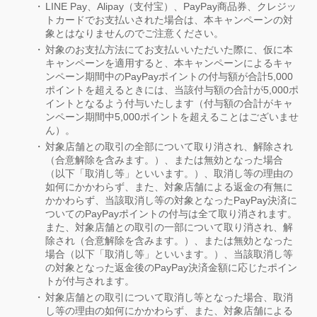
LINE Pay、Alipay（支付宝）、PayPay商品券、クレジッ
トカードでお支払いされた場合は、本キャンペーンの対
象とはなりませんのでご注意ください。
対象のお支払方法にてお支払いいただいた際に、仮に本
キャンペーンを適用すると、本キャンペーンによるキャ
ンペーン期間中のPayPayポイントの付与額が合計5,000
ポイントを超えるときには、当該付与額の合計が5,000ポ
イントとなるよう付与いたします（付与額の合計がキャ
ンペーン期間中5,000ポイントを超えることはございませ
ん）。
対象店舗との取引の全部について取り消され、解除され
（合意解除を含みます。）、または無効となった場合
（以下「取消し等」といいます。）、取消し等の理由の
如何にかかわらず、また、対象店舗による返金の有無に
かかわらず、当該取消し等の対象となったPayPay決済に
ついてのPayPayポイントの付与は全て取り消されます。
また、対象店舗との取引の一部について取り消され、解
除され（合意解除を含みます。）、または無効となった
場合（以下「取消し等」といいます。）、当該取消し等
の対象となった返金後のPayPay決済金額に応じたポイン
トが付与されます。
対象店舗との取引について取消し等となった場合、取消
し等の理由の如何にかかわらず、また、対象店舗による