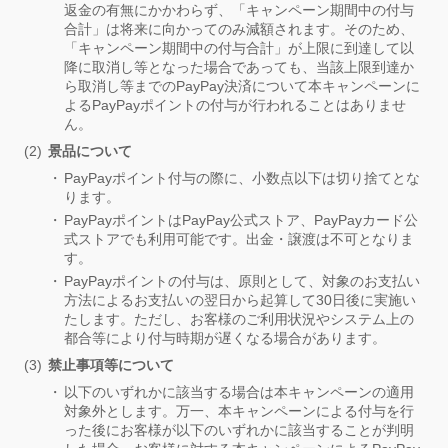
返金の有無にかかわらず、「キャンペーン期間中の付与
合計」は将来に向かってのみ減額されます。そのため、
「キャンペーン期間中の付与合計」が上限に到達して以
降に取消し等となった場合であっても、当該上限到達か
ら取消し等までのPayPay決済について本キャンペーンに
よるPayPayポイントの付与が行われることはありませ
ん。
景品について
PayPayポイント付与の際に、小数点以下は切り捨てとな
ります。
PayPayポイントはPayPay公式ストア、PayPayカード公
式ストアでも利用可能です。出金・譲渡は不可となりま
す。
PayPayポイントの付与は、原則として、対象のお支払い
方法によるお支払いの翌日から起算して30日後に実施い
たします。ただし、お客様のご利用状況やシステム上の
都合等により付与時期が遅くなる場合があります。
禁止事項等について
以下のいずれかに該当する場合は本キャンペーンの適用
対象外とします。万一、本キャンペーンによる付与を行
った後にお客様が以下のいずれかに該当することが判明