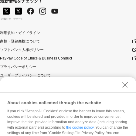
最新情報をチェック！
お知らせ
サポート
利用規約・ガイドライン
商標・登録商標について
ソフトバンク人権ポリシー
PayPay Code of Ethics & Business Conduct
プライバシーポリシー
ユーザープライバシーについて
ユーザーセキュリティについて
ウェブサイト利用規約
反社会的勢力に対する方針
About cookies collected through the website
勧誘方針
If you click "Accept All Cookies" or close the banner to leave this screen,
cookies will be stored and provided in order to improve convenience,
マネロン等基本方針
improve the site, provide information and analyze data (including sharing
カスタマーハラスメントに関する当社の考え方
with external partners) according to
the cookie policy
. You can change the
settings at any time from "Cookie Settings" in Privacy Policy. You can