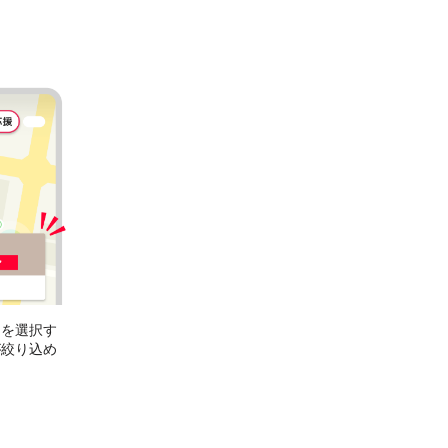
］
を選択す
が絞り込め