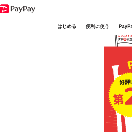
キャンペーン
第2弾 がんばれ加西！コロナに負けるな！ 最大20％あげち
本キャンペーンは
ります。
はじめる
便利に使う
Pay