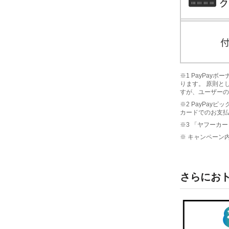
※1 PayPa
ります。 原則と
すが、ユーザーの
※2 PayPay
カードでのお支払
※3 「ヤフーカー
※ キャンペーン
さらにお