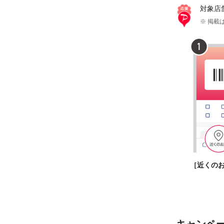
対象店
※ 掲載は
［近くの