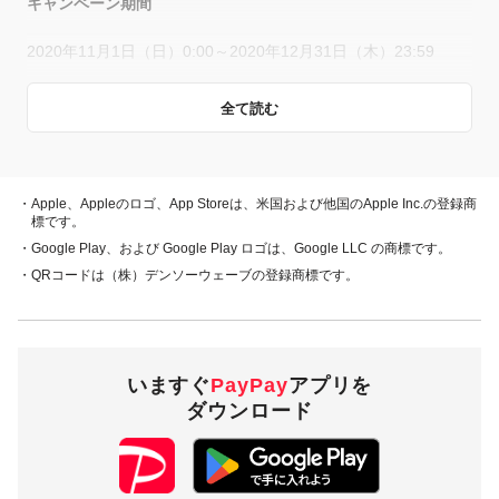
キャンペーン期間
2020年11月1日（日）0:00～2020年12月31日（木）23:59
全て読む
概要
キャンペーン期間中、対象店舗で、PayPay残高、ヤフーカー
ド、PayPayあと払い（一括のみ）でお支払いをしていただい
・Apple、Appleのロゴ、App Storeは、米国および他国のApple Inc.の登録商
た方に対し、下表のとおり後日PayPayボーナスを付与しま
標です。
す。
・Google Play、および Google Play ロゴは、Google LLC の商標です。
・QRコードは（株）デンソーウェーブの登録商標です。
・PayPay残高 ・ヤフーカード
20％付与
・PayPayあと払い
（一括のみ）
いますぐ
PayPay
アプリを
2,000円相当／回
付与上限
ダウンロード
20,000円相当／期間