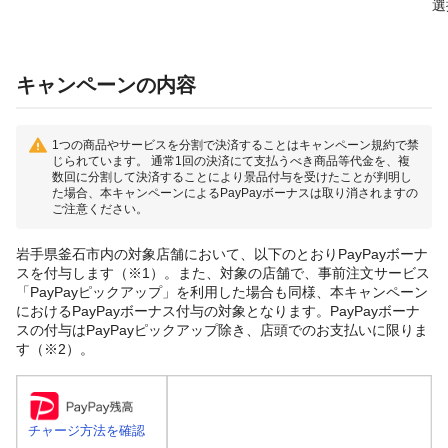
選
キャンペーンの内容
1つの商品やサービスを分割で決済することはキャンペーン規約で禁
じられています。 通常1回の決済にて支払うべき商品等代金を、複
数回に分割して決済することにより景品付与を受けたことが判明し
た場合、本キャンペーンによるPayPayボーナスは取り消されますの
ご注意ください。
岩手県釜石市内の対象店舗において、以下のとおりPayPayボーナ
スを付与します（※1）。また、対象の店舗で、事前注文サービス
「PayPayピックアップ」を利用した場合も同様、本キャンペーン
におけるPayPayボーナス付与の対象となります。PayPayボーナ
スの付与はPayPayピックアップ除き、店頭でのお支払いに限りま
す（※2）。
チャージ方法を確認