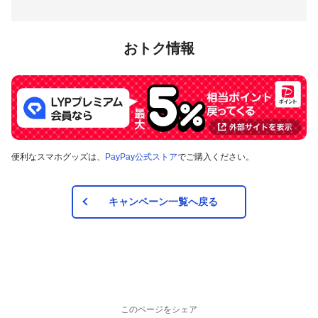
対象店舗
岩手県釜石市内のPayPay加盟店のうち
キャンペーンツール
の
おトク情報
掲出がある店舗です。事前にアプリの「近くのお店」でもご
確認いただけます。
対象の支払方法
本キャンペーンの対象のお支払方法は、PayPay残高、ヤフー
便利なスマホグッズは、
PayPay公式ストア
でご購入ください。
カード、PayPayあと払い（一括のみ）で、その他のお支払方
法は対象外です。また、オンラインでのお支払いはPayPayピ
ックアップのみ対象で、それ以外は対象外です。
キャンペーン一覧へ戻る
注意事項
キャンペーンの適用について
本キャンペーン、PayPay利用特典及びPayPay株式会社
が同時開催する他の総付キャンペーンの中で、付与され
このページをシェア
るPayPayボーナスの額が最大となるものが適用されま