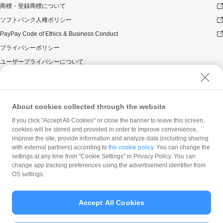
商標・登録商標について
ん）。
本キャンペーンの対象となった加盟店との契約の一部に
ソフトバンク人権ポリシー
ついて取消し、無効または解除（合意解除を含み、以下
PayPay Code of Ethics & Business Conduct
「取消し等」といいます。）となった場合、理由の如何
にかかわらず、また返金の有無にかかわらず、当該取消
プライバシーポリシー
し等の対象決済についてのPayPayボーナスの付与は全て
ユーザープライバシーについて
取り消されます。
ユーザーセキュリティについて
本キャンペーンの対象となった加盟店との契約について
取消し等となった場合、理由の如何にかかわらず、また
ウェブサイト利用規約
返金の有無にかかわらず、「キャンペーン期間中の付与
反社会的勢力に対する方針
合計」は、当該取消し等をした時点から将来に向かって
About cookies collected through the website
のみ減額されます。そのため、「キャンペーン期間中の
勧誘方針
If you click "Accept All Cookies" or close the banner to leave this screen,
付与合計」が20,000円相当に到達して以降に取消し等を
cookies will be stored and provided in order to improve convenience,
マネロン等基本方針
行った方が、当該取消し等の前に、PayPay決済をしてい
improve the site, provide information and analyze data (including sharing
た場合であっても、当該取消し等によって取消し等の前
カスタマーハラスメントに関する当社の考え方
with external partners) according to
the cookie policy
. You can change the
に行った決済が本キャンペーンの対象となることはあり
settings at any time from "Cookie Settings" in Privacy Policy. You can
ません。
change app tracking preferences using the advertisement identifier from
OS settings.
景品について
PayPayボーナス付与の際に、小数点以下は切り捨てとな
ります。
Accept All Cookies
PayPayボーナスはPayPay公式ストア、ワイジェイカー
© PayPay Corporation
ド公式ストアでも利用可能です。出金・譲渡は不可とな