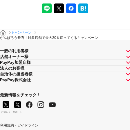
す。PayPay株式会社が指定する場合を除き、それらが重
複適用されることはありません。
本キャンペーンが適用される場合に、PayPay株式会社が
同時開催する他の総付キャンペーンの適用条件を満たす
ときにはそれらも適用されますが、1回のお支払いについ
てのPayPayボーナスの付与率は、合計で支払額の66.5％
キャンペーン
が上限です（仮にそれぞれ適用すると合計66.5％を超え
がんばろう釜石！対象店舗で最大20％戻ってくるキャンペーン
る場合は、本キャンペーンによる付与分が縮減されま
す）。ただし、上記上限は、マイナポイント付与期間中
一般の利用者様
（2020年9月1日～2021年3月31日）のお支払いに適用さ
店舗オーナー様
れるものであり、2021年4月1日以降は変更予定です。
PayPay加盟店様
キャンペーン内容および適用条件を予告なく変更する場
法人のお客様
合や、キャンペーン自体を予告なく中止する場合があり
自治体の担当者様
ます。
PayPay株式会社
ヤフーカード以外のクレジットカードでお支払いされた
場合は、本キャンペーンの対象とはなりませんのでご注
意ください。
最新情報をチェック！
対象のお支払方法にてお支払いいただいた際に、仮に本
キャンペーンを適用すると、本キャンペーンによるキャ
ンペーン期間中のPayPayボーナスの付与額が合計20,000
お知らせ
サポート
円相当を超えるときには、当該付与額の合計が20,000円
相当となるよう付与いたします（付与額の合計がキャン
利用規約・ガイドライン
ペーン期間中20,000円相当を超えることはございませ