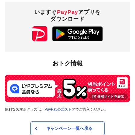
（一括のみ）
いますぐ
PayPay
アプリを
ダウンロード
1,000円相当／回 5,000
付与上限
円相当／期間
対象店舗
おトク情報
香川県坂出市内のPayPay加盟店のうち
キャンペーンツール
の
掲出がある店舗です。事前にアプリの「近くのお店」でもご
確認いただけます。
対象の支払方法
便利なスマホグッズは、
PayPay公式ストア
でご購入ください。
本キャンペーンの対象のお支払方法は、PayPay残高、ヤフー
カード、PayPayあと払い（一括のみ）で、その他のお支払方
法は対象外です。
キャンペーン一覧へ戻る