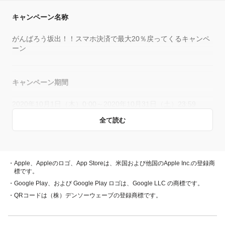
キャンペーン名称
がんばろう坂出！！スマホ決済で最大20％戻ってくるキャンペ
ーン
キャンペーン期間
2020年10月1日（木）0:00～2020年10月31日（土）23:59
全て読む
概要
キャンペーン期間中、対象店舗で、PayPay残高、ヤフーカー
・Apple、Appleのロゴ、App Storeは、米国および他国のApple Inc.の登録商
ド、PayPayあと払い（一括のみ）でお支払いをしていただい
標です。
た方に対し、下表のとおり後日PayPayボーナスを付与しま
・Google Play、および Google Play ロゴは、Google LLC の商標です。
す。
・QRコードは（株）デンソーウェーブの登録商標です。
・PayPay残高 ・ヤフーカード
20％付与
・PayPayあと払い