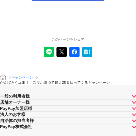
注意事項
キャンペーンの適用について
本キャンペーン、PayPay利用特典及びPayPay株式会社
が同時開催する他の総付キャンペーンの中で、付与され
このページをシェア
るPayPayボーナスの額が最大となるものが適用されま
す。PayPay株式会社が指定する場合を除き、それらが重
複適用されることはありません。
本キャンペーンが適用される場合に、PayPay株式会社が
同時開催する他の総付キャンペーンの適用条件を満たす
ときにはそれらも適用されますが、1回のお支払いについ
てのPayPayボーナスの付与率は、合計で支払額の66.5％
キャンペーン
が上限です（仮にそれぞれ適用すると合計66.5％を超え
がんばろう坂出！！スマホ決済で最大20％戻ってくるキャンペーン
る場合は、本キャンペーンによる付与分が縮減されま
す）。ただし、上記上限は、マイナポイント付与期間中
一般の利用者様
（2020年9月1日～2021年3月31日）のお支払いに適用さ
店舗オーナー様
れるものであり、2021年4月1日以降は変更予定です。
PayPay加盟店様
キャンペーン内容および適用条件を予告なく変更する場
法人のお客様
合や、キャンペーン自体を予告なく中止する場合があり
自治体の担当者様
ます。
PayPay株式会社
ヤフーカード以外のクレジットカードでお支払いされた
場合は、本キャンペーンの対象とはなりませんのでご注