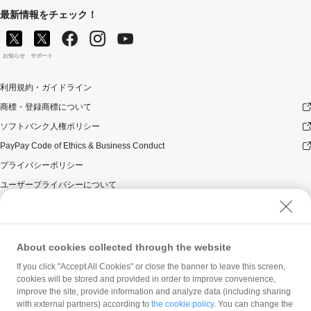
意ください。
最新情報をチェック！
対象のお支払方法にてお支払いいただいた際に、仮に本
キャンペーンを適用すると、本キャンペーンによるキャ
ンペーン期間中のPayPayボーナスの付与額が合計5,000
お知らせ
サポート
円相当を超えるときには、当該付与額の合計が5,000円相
当となるよう付与いたします（付与額の合計がキャンペ
利用規約・ガイドライン
ーン期間中5,000円相当を超えることはございません）。
商標・登録商標について
本キャンペーンの対象となった加盟店との契約の一部に
ついて取消し、無効または解除（合意解除を含み、以下
ソフトバンク人権ポリシー
「取消し等」といいます。）となった場合、理由の如何
PayPay Code of Ethics & Business Conduct
にかかわらず、また返金の有無にかかわらず、当該取消
し等の対象決済についてのPayPayボーナスの付与は全て
プライバシーポリシー
取り消されます。
ユーザープライバシーについて
本キャンペーンの対象となった加盟店との契約について
ユーザーセキュリティについて
取消し等となった場合、理由の如何にかかわらず、また
返金の有無にかかわらず、「キャンペーン期間中の付与
ウェブサイト利用規約
合計」は、当該取消し等をした時点から将来に向かって
反社会的勢力に対する方針
のみ減額されます。そのため、「キャンペーン期間中の
About cookies collected through the website
付与合計」が5,000円相当に到達して以降に取消し等を行
勧誘方針
If you click "Accept All Cookies" or close the banner to leave this screen,
った方が、当該取消し等の前に、PayPay決済をしていた
cookies will be stored and provided in order to improve convenience,
マネロン等基本方針
場合であっても、当該取消し等によって取消し等の前に
improve the site, provide information and analyze data (including sharing
行った決済が本キャンペーンの対象となることはありま
カスタマーハラスメントに関する当社の考え方
with external partners) according to
the cookie policy
. You can change the