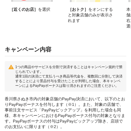
［近くのお店］
を選択
［おトク］
をオンにする
本
と対象店舗のみが表示さ
舗
れます
右
選
キャンペーン内容
1つの商品やサービスを分割で決済することはキャンペーン規約で禁
じられています。
通常1回の決済にて支払うべき商品等代金を、複数回に分割して決済
することにより景品付与を受けたことが判明した場合、本キャンペ
ーンによるPayPayボーナスは取り消されますのご注意ください。
香川県さぬき市内の対象店舗のPayPay決済において、以下のとお
りPayPayボーナスを付与します（※1）。また、対象の店舗で、
事前注文サービス「PayPayピックアップ」を利用した場合も同
様、本キャンペーンにおけるPayPayボーナス付与の対象となりま
す。PayPayボーナスの付与はPayPayピックアップ除き、店頭で
のお支払いに限ります（※2）。