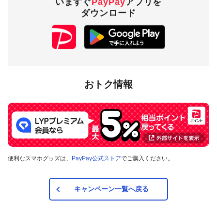
いますぐ
PayPay
アプリを
ダウンロード
1,000円相当／回
付与上限
10,000円相当／期間
対象店舗
おトク情報
香川県さぬき市内のPayPay加盟店のうち
キャンペーンツール
の掲出がある店舗です。事前にアプリの「近くのお店」でも
ご確認いただけます。
対象の支払方法
便利なスマホグッズは、
PayPay公式ストア
でご購入ください。
本キャンペーンの対象のお支払方法は、PayPay残高、ヤフー
カード、PayPayあと払い（一括のみ）で、その他のお支払方
法は対象外です。また、オンラインでのお支払いはPayPayピ
ックアップのみ対象で、それ以外は対象外です。
キャンペーン一覧へ戻る