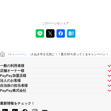
注意事項
キャンペーンの適用について
本キャンペーン、PayPay利用特典及びPayPay株式会社
このページをシェア
が同時開催する他の総付キャンペーンの中で、付与され
るPayPayボーナスの額が最大となるものが適用されま
す。PayPay株式会社が指定する場合を除き、それらが重
複適用されることはありません。
本キャンペーンが適用される場合に、PayPay株式会社が
同時開催する他の総付キャンペーンの適用条件を満たす
ときにはそれらも適用されますが、1回のお支払いについ
キャンペーン
さぬき市を元気に！！最大30％戻ってくるキャンペーン！
てのPayPayボーナスの付与率は、合計で支払額の66.5％
が上限です（仮にそれぞれ適用すると合計66.5％を超え
一般の利用者様
る場合は、本キャンペーンによる付与分が縮減されま
店舗オーナー様
す）。ただし、上記上限は、マイナポイント付与期間中
PayPay加盟店様
（2020年9月1日～2021年9月30日）のお支払いに適用さ
法人のお客様
れるものであり、2021年10月1日以降は変更予定です。
自治体の担当者様
キャンペーン内容および適用条件を予告なく変更する場
PayPay株式会社
合や、キャンペーン自体を予告なく中止する場合があり
ます。
ヤフーカード以外のクレジットカードでお支払いされた
最新情報をチェック！
場合は、本キャンペーンの対象とはなりませんのでご注