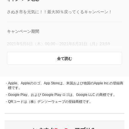
さぬき市を元気に！！最大30％戻ってくるキャンペーン！
キャンペーン期間
2021年5月6日（木）00:00～2021年5月31日（月）23:59
全て読む
概要
キャンペーン期間中、対象店舗で、PayPay残高、ヤフーカー
ド、PayPayあと払い（一括のみ）でお支払いをしていただい
・Apple、Appleのロゴ、App Storeは、米国および他国のApple Inc.の登録商
た方に対し、下表のとおり後日PayPayボーナスを付与しま
標です。
す。
・Google Play、および Google Play ロゴは、Google LLC の商標です。
・QRコードは（株）デンソーウェーブの登録商標です。
・PayPay残高
・ヤフーカード
30％付与
・PayPayあと払い
（一括のみ）