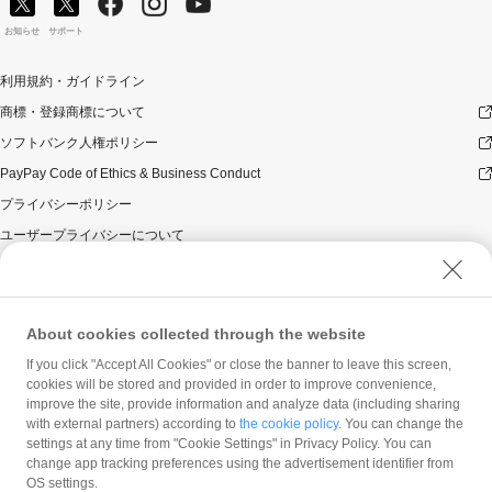
意ください。
対象のお支払方法にてお支払いいただいた際に、仮に本
お知らせ
サポート
キャンペーンを適用すると、本キャンペーンによるキャ
ンペーン期間中のPayPayボーナスの付与額が合計10,000
利用規約・ガイドライン
円相当を超えるときには、当該付与額の合計が10,000円
相当となるよう付与いたします（付与額の合計がキャン
商標・登録商標について
ペーン期間中10,000円相当を超えることはございませ
ソフトバンク人権ポリシー
ん）。
PayPay Code of Ethics & Business Conduct
本キャンペーンの対象となった加盟店との契約の一部に
ついて取消し、無効または解除（合意解除を含み、以下
プライバシーポリシー
「取消し等」といいます。）となった場合、理由の如何
ユーザープライバシーについて
にかかわらず、また返金の有無にかかわらず、当該取消
し等の対象決済についてのPayPayボーナスの付与は全て
ユーザーセキュリティについて
取り消されます。
ウェブサイト利用規約
本キャンペーンの対象となった加盟店との契約について
取消し等となった場合、理由の如何にかかわらず、また
反社会的勢力に対する方針
About cookies collected through the website
返金の有無にかかわらず、「キャンペーン期間中の付与
勧誘方針
If you click "Accept All Cookies" or close the banner to leave this screen,
合計」は、当該取消し等をした時点から将来に向かって
cookies will be stored and provided in order to improve convenience,
マネロン等基本方針
のみ減額されます。そのため、「キャンペーン期間中の
improve the site, provide information and analyze data (including sharing
付与合計」が10,000円相当に到達して以降に取消し等を
カスタマーハラスメントに関する当社の考え方
with external partners) according to
the cookie policy
. You can change the
行った方が、当該取消し等の前に、PayPay決済をしてい
settings at any time from "Cookie Settings" in Privacy Policy. You can
た場合であっても、当該取消し等によって取消し等の前
change app tracking preferences using the advertisement identifier from
に行った決済が本キャンペーンの対象となることはあり
OS settings.