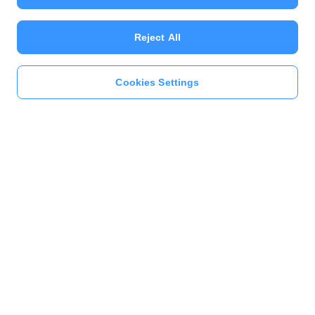
Reject All
Cookies Settings
Previous
Next
1
2
3
4
5
6
7
8
9
10
このページをシェア
キャンペーン
PayPayの本人確認とは？申請しておトクなキャンペーンに参加しよう！
一般の利用者様