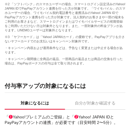
※2 「ソフトバンク」のスマホユーザーの場合、スマートログイン設定済みのYahoo!
JAPAN IDでPayPayアカウント連携を行った方が対象です。「ワイモバイル」のスマ
ホユーザーの場合、ワイモバイル契約電話番号と連携済みのYahoo! JAPAN IDで
PayPayアカウント連携を行った方が対象です。法人契約のお客さまや一部の端末を
ご利用のお客さまなど、スマートログインまたはワイモバイルサービスの初期登録
をご利用いただけない方は対象外となります。また、一部対象外の料金プランがあ
ります。LINEMOユーザーは対象外となります。
※3 「ヤフーカード」は「Yahoo! JAPANカード」の愛称です。PayPayアプリを介さ
ないヤフーカードでのお支払いはキャンペーン対象外です。
・キャンペーン内容および適用条件などは、予告なく変更または中止する場合があ
ります。
・キャンペーン期間後に全商品の返品、一部商品の返品または商品の交換を行った
場合は、PayPayボーナスの付与は全て取り消されます。
付与率アップの対象になるには
対象になるには
自分が対象か確認する
「
❶
Yahoo!プレミアムのご登録」と「
❷
Yahoo! JAPAN IDと
PayPayアカウントの連携」が必要です（目安時間 2〜5分）。