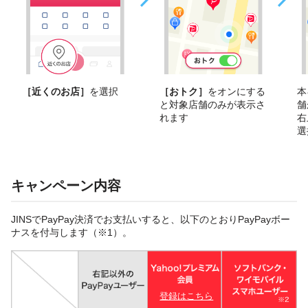
［近くのお店］
を選択
［おトク］
をオンにする
本
と対象店舗のみが表示さ
舗
れます
右
選
キャンペーン内容
JINSでPayPay決済でお支払いすると、以下のとおりPayPayボー
ナスを付与します（※1）。
登録はこちら