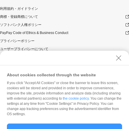
利用規約・ガイドライン
商標・登録商標について
ソフトバンク人権ポリシー
PayPay Code of Ethics & Business Conduct
プライバシーポリシー
ユーザープライバシーについて
ユーザーセキュリティについて
ウェブサイト利用規約
反社会的勢力に対する方針
About cookies collected through the website
勧誘方針
If you click "Accept All Cookies" or close the banner to leave this screen,
cookies will be stored and provided in order to improve convenience,
マネロン等基本方針
improve the site, provide information and analyze data (including sharing
カスタマーハラスメントに関する当社の考え方
with external partners) according to
the cookie policy
. You can change the
settings at any time from "Cookie Settings" in Privacy Policy. You can
change app tracking preferences using the advertisement identifier from
OS settings.