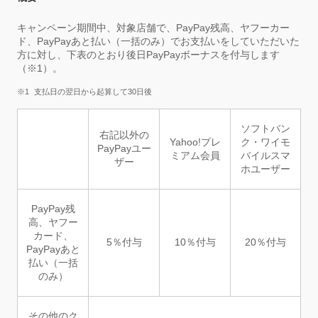
キャンペーン期間中、対象店舗で、PayPay残高、ヤフーカー
ド、PayPayあと払い（一括のみ）でお支払いをしていただいた
方に対し、下表のとおり後日PayPayボーナスを付与します
（※1）。
支払日の翌日から起算して30日後
ソフトバン
右記以外の
Yahoo!プレ
ク・ワイモ
PayPayユー
ミアム会員
バイルスマ
ザー
ホユーザー
PayPay残
高、ヤフー
カード、
5％付与
10％付与
20％付与
PayPayあと
払い（一括
のみ）
その他のク