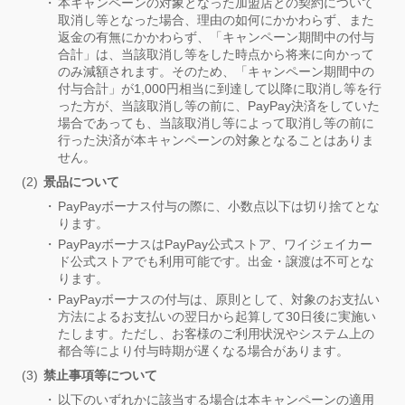
本キャンペーンの対象となった加盟店との契約について
取消し等となった場合、理由の如何にかかわらず、また
返金の有無にかかわらず、「キャンペーン期間中の付与
合計」は、当該取消し等をした時点から将来に向かって
のみ減額されます。そのため、「キャンペーン期間中の
付与合計」が1,000円相当に到達して以降に取消し等を行
った方が、当該取消し等の前に、PayPay決済をしていた
場合であっても、当該取消し等によって取消し等の前に
行った決済が本キャンペーンの対象となることはありま
せん。
景品について
PayPayボーナス付与の際に、小数点以下は切り捨てとな
ります。
PayPayボーナスはPayPay公式ストア、ワイジェイカー
ド公式ストアでも利用可能です。出金・譲渡は不可とな
ります。
PayPayボーナスの付与は、原則として、対象のお支払い
方法によるお支払いの翌日から起算して30日後に実施い
たします。ただし、お客様のご利用状況やシステム上の
都合等により付与時期が遅くなる場合があります。
禁止事項等について
以下のいずれかに該当する場合は本キャンペーンの適用