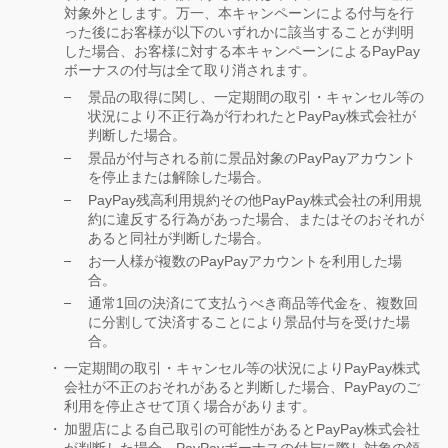
対象外とします。万一、本キャンペーンによる付与を行
った後にお客様が以下のいずれかに該当することが判明
した場合、お客様に対する本キャンペーンによるPayPay
ボーナスの付与は全て取り消されます。
景品の取得に関し、一定期間の取引・キャンセル等の
状況により不正行為が行われたとPayPay株式会社が
判断した場合。
景品が付与される前に景品対象のPayPayアカウント
を停止または解除した場合。
PayPay残高利用規約その他PayPay株式会社の利用規
約に違反する行為があった場合、またはそのおそれが
あると同社が判断した場合。
お一人様が複数のPayPayアカウントを利用した場
合。
通常1回の決済にて支払うべき商品等代金を、複数回
に分割して決済することにより景品付与を受けた場
合。
一定期間の取引・キャンセル等の状況によりPayPay株式
会社が不正のおそれがあると判断した場合、PayPayのご
利用を停止させて頂く場合があります。
加盟店による自己取引の可能性があるとPayPay株式会社