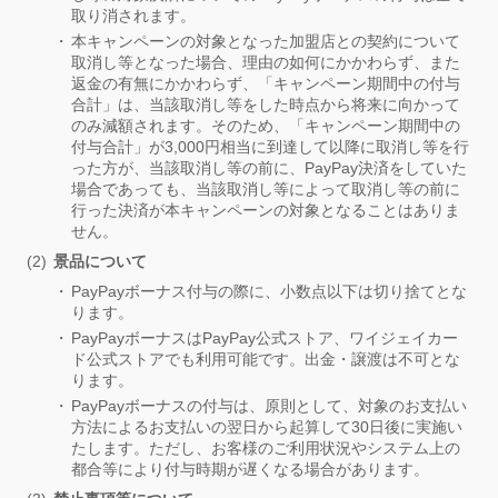
取り消されます。
本キャンペーンの対象となった加盟店との契約について
取消し等となった場合、理由の如何にかかわらず、また
返金の有無にかかわらず、「キャンペーン期間中の付与
合計」は、当該取消し等をした時点から将来に向かって
のみ減額されます。そのため、「キャンペーン期間中の
付与合計」が3,000円相当に到達して以降に取消し等を行
った方が、当該取消し等の前に、PayPay決済をしていた
場合であっても、当該取消し等によって取消し等の前に
行った決済が本キャンペーンの対象となることはありま
せん。
景品について
PayPayボーナス付与の際に、小数点以下は切り捨てとな
ります。
PayPayボーナスはPayPay公式ストア、ワイジェイカー
ド公式ストアでも利用可能です。出金・譲渡は不可とな
ります。
PayPayボーナスの付与は、原則として、対象のお支払い
方法によるお支払いの翌日から起算して30日後に実施い
たします。ただし、お客様のご利用状況やシステム上の
都合等により付与時期が遅くなる場合があります。