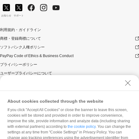
お知らせ
サポート
利用規約・ガイドライン
商標・登録商標について
ソフトバンク人権ポリシー
PayPay Code of Ethics & Business Conduct
プライバシーポリシー
ユーザープライバシーについて
ユーザーセキュリティについて
ウェブサイト利用規約
反社会的勢力に対する方針
About cookies collected through the website
勧誘方針
If you click "Accept All Cookies" or close the banner to leave this screen,
cookies will be stored and provided in order to improve convenience,
マネロン等基本方針
improve the site, provide information and analyze data (including sharing
カスタマーハラスメントに関する当社の考え方
with external partners) according to
the cookie policy
. You can change the
settings at any time from "Cookie Settings" in Privacy Policy. You can
change app tracking preferences using the advertisement identifier from