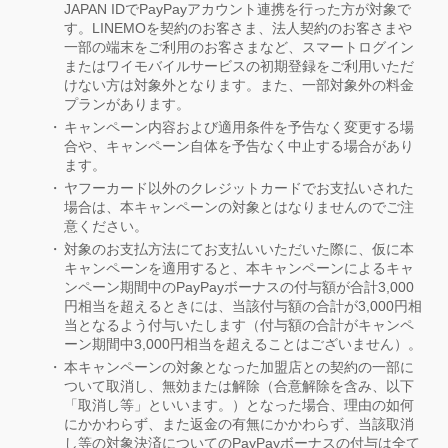
JAPAN IDでPayPayアカウント連携を行った方が対象で
す。LINEMOを契約のお客さま、法人契約のお客さまや
一部の端末をご利用のお客さまなど、スマートログイン
またはワイモバイルサービスの初期登録をご利用いただ
けない方は対象外となります。また、一部対象外の料金
プランがあります。
キャンペーン内容および適用条件を予告なく変更する場
合や、キャンペーン自体を予告なく中止する場合があり
ます。
ヤフーカード以外のクレジットカードでお支払いされた
場合は、本キャンペーンの対象とはなりませんのでご注
意ください。
対象のお支払方法にてお支払いいただいた際に、仮に本
キャンペーンを適用すると、本キャンペーンによるキャ
ンペーン期間中のPayPayボーナスの付与額が合計3,000
円相当を超えるときには、当該付与額の合計が3,000円相
当となるよう付与いたします（付与額の合計がキャンペ
ーン期間中3,000円相当を超えることはございません）。
本キャンペーンの対象となった加盟店との契約の一部に
ついて取消し、無効または解除（合意解除を含み、以下
「取消し等」といいます。）となった場合、理由の如何
にかかわらず、また返金の有無にかかわらず、当該取消
し等の対象決済についてのPayPayボーナスの付与は全て