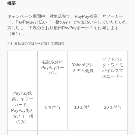
概要
キャンペーン期間中、対象店舗で、PayPay残高、ヤフーカー
ド、PayPayあと払い（一括のみ）でお支払いをしていただいた
方に対し、下表のとおり後日PayPayボーナスを付与します
（※1）。
支払日の翌日から起算して30日後
ソフトバン
右記以外の
Yahoo!プレ
ク・ワイモ
PayPayユー
ミアム会員
バイルスマ
ザー
ホユーザー
PayPay残
高、ヤフー
カード、
5％付与
10％付与
20％付与
PayPayあと
払い（一括
のみ）