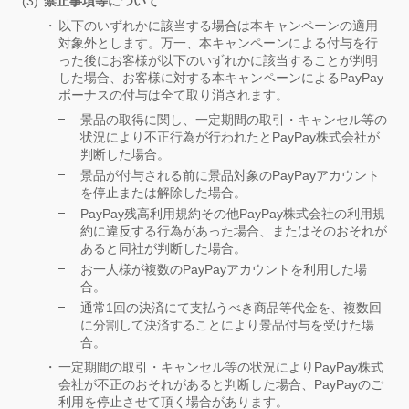
禁止事項等について
以下のいずれかに該当する場合は本キャンペーンの適用
対象外とします。万一、本キャンペーンによる付与を行
った後にお客様が以下のいずれかに該当することが判明
した場合、お客様に対する本キャンペーンによるPayPay
ボーナスの付与は全て取り消されます。
景品の取得に関し、一定期間の取引・キャンセル等の
状況により不正行為が行われたとPayPay株式会社が
判断した場合。
景品が付与される前に景品対象のPayPayアカウント
を停止または解除した場合。
PayPay残高利用規約その他PayPay株式会社の利用規
約に違反する行為があった場合、またはそのおそれが
あると同社が判断した場合。
お一人様が複数のPayPayアカウントを利用した場
合。
通常1回の決済にて支払うべき商品等代金を、複数回
に分割して決済することにより景品付与を受けた場
合。
一定期間の取引・キャンセル等の状況によりPayPay株式
会社が不正のおそれがあると判断した場合、PayPayのご
利用を停止させて頂く場合があります。