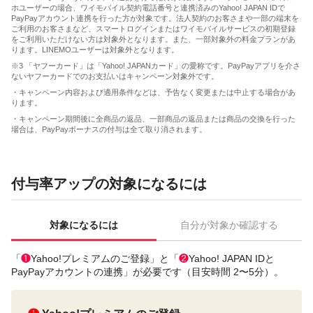
ホユーザーの場合、ワイモバイル契約電話番号と連携済みのYahoo! JAPAN IDで
PayPayアカウント連携を行った方が対象です。法人契約のお客さまや一部の端末を
ご利用のお客さまなど、スマートログインまたはワイモバイルサービスの初期登録
をご利用いただけない方は対象外となります。また、一部対象外の料金プランがあ
ります。LINEMOユーザーは対象外となります。
※3 「ヤフーカード」は「Yahoo! JAPANカード」の愛称です。PayPayアプリを介さ
ないヤフーカードでのお支払いはキャンペーン対象外です。
・キャンペーン内容および適用条件などは、予告なく変更または中止する場合があ
ります。
・キャンペーン期間後に全商品の返品、一部商品の返品または商品の交換を行った
場合は、PayPayボーナスの付与は全て取り消されます。
付与率アップの対象になるには
対象になるには
自分が対象か確認する
「
❶
Yahoo!プレミアムのご登録」と「
❷
Yahoo! JAPAN IDと
PayPayアカウントの連携」が必要です（目安時間 2〜5分）。