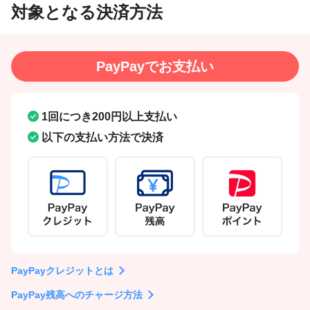
対象となる決済方法
PayPayでお支払い
1回につき200円以上支払い
以下の支払い方法で決済
PayPayクレジットとは
PayPay残高へのチャージ方法