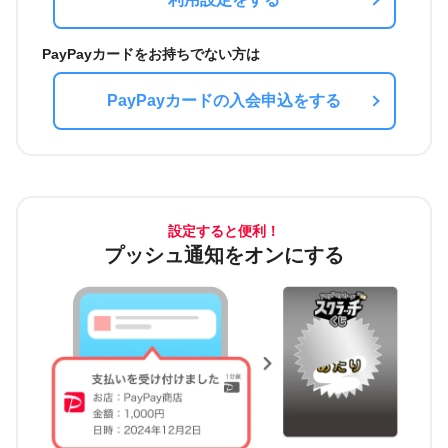
PayPayカードをお持ちでない方は
PayPayカードの入会申込をする
設定すると便利！
プッシュ通知をオンにする