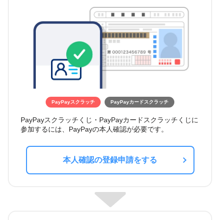
PayPayスクラッチ
PayPayカードスクラッチ
PayPayスクラッチくじ・PayPayカードスクラッチくじに
参加するには、PayPayの本人確認が必要です。
本人確認の登録申請をする