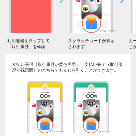
利用速報をタップして
スクラッチカードが表示
カ
「取引履歴」を確認
されます
じ
支払い受付（取引履歴が黄色画面）、支払い完了（取引履
歴が緑画面）のどちらでもくじを引くことができます。