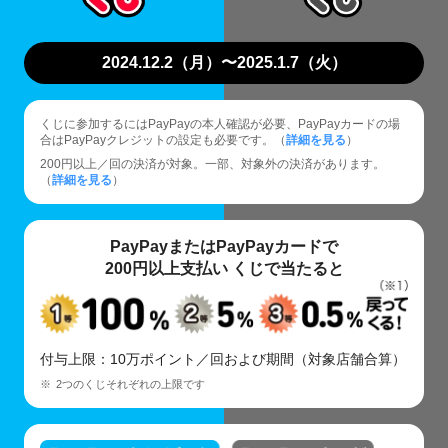
2024.12.2（月）〜2025.1.7（火）
くじに参加するにはPayPayの本人確認が必要、PayPayカードの場
合はPayPayクレジットの設定も必要です。（
詳細を見る
）
200円以上／回の決済が対象。一部、対象外の決済があります。
（
詳細を見る
）
PayPayまたはPayPayカードで
200円以上支払い くじで当たると
付与上限：10万ポイント／回および期間（対象店舗合算）
2つのくじそれぞれの上限です