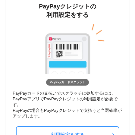
PayPayクレジットの
利用設定をする
PayPayカードスクラッチ
PayPayカードの支払いでスクラッチに参加するには、
PayPayアプリでPayPayクレジットの利用設定が必要で
す。
PayPayの場合もPayPayクレジットで支払うと当選確率が
アップします。
利用設定をする