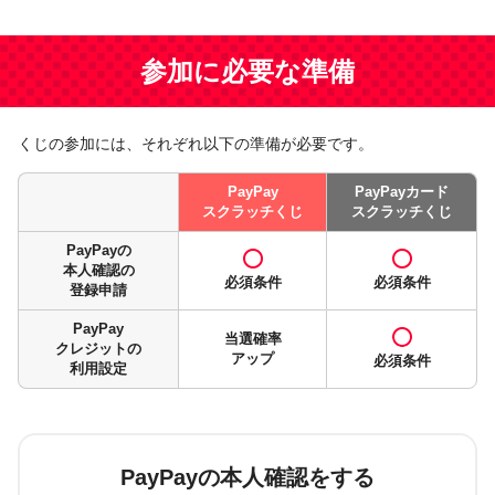
参加に必要な準備
くじの参加には、それぞれ以下の準備が必要です。
PayPay
PayPayカード
スクラッチくじ
スクラッチくじ
PayPayの
本人確認の
必須条件
必須条件
登録申請
PayPay
当選確率
クレジットの
アップ
必須条件
利用設定
PayPayの本人確認をする