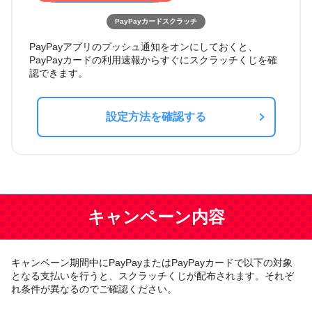
PayPayカードスクラッチ
PayPayアプリのプッシュ通知をオンにしておくと、
PayPayカードの利用速報からすぐにスクラッチくじを確
認できます。
設定方法を確認する
キャンペーン内容
キャンペーン期間中にPayPayまたはPayPayカードで以下の対象
となる支払いを行うと、スクラッチくじが配布されます。それぞ
れ条件が異なるのでご確認ください。