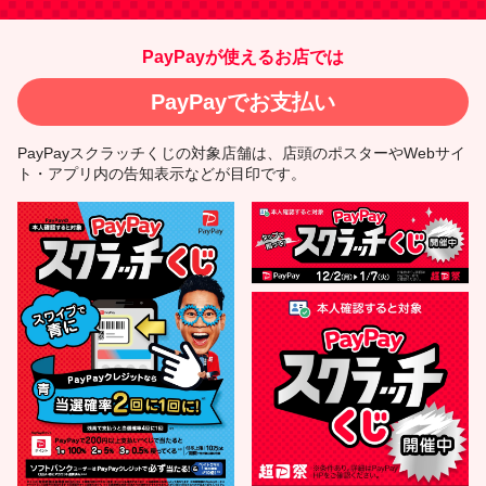
PayPayが使えるお店では
PayPayでお支払い
PayPayスクラッチくじの対象店舗は、店頭のポスターやWebサイ
ト・アプリ内の告知表示などが目印です。