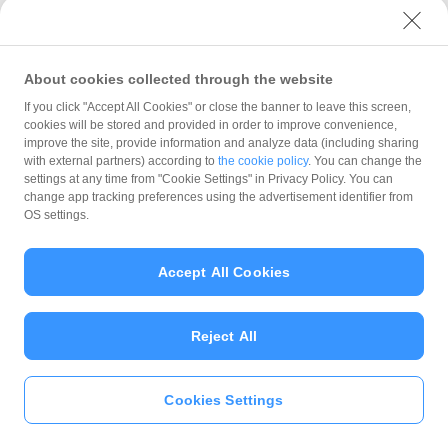
About cookies collected through the website
一部、対象外決済あり。
詳細はこちら
If you click "Accept All Cookies" or close the banner to leave this screen,
cookies will be stored and provided in order to improve convenience,
improve the site, provide information and analyze data (including sharing
with external partners) according to
the cookie policy
. You can change the
settings at any time from "Cookie Settings" in Privacy Policy. You can
change app tracking preferences using the advertisement identifier from
OS settings.
よくあるご質問
Accept All Cookies
PayPay・PayPayカード 共通
Reject All
何回決済しても当たりません
Cookies Settings
いますぐ
PayPayアプリ
をダウンロ
ード
＞＞
スクラッチカードが表示されなかったが、キャ