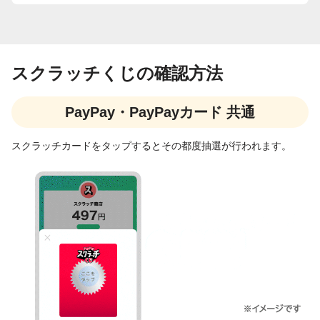
スクラッチくじの確認方法
PayPay・PayPayカード 共通
スクラッチカードをタップするとその都度抽選が行われます。