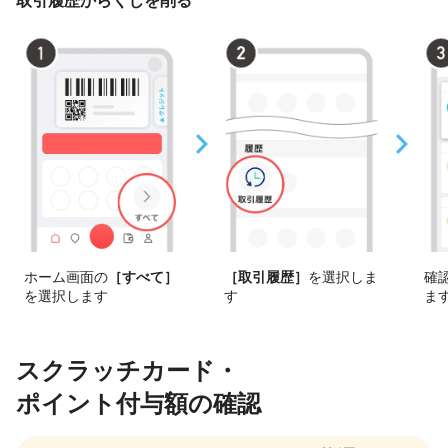
取引履歴からくじを削る
ホーム画面の
［すべて］
［取引履歴］
を選択しま
確
を選択します
す
ま
スクラッチカード・
ポイント付与額の確認