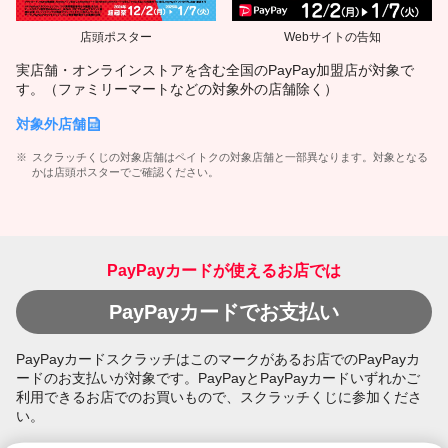
店頭ポスター
Webサイトの告知
実店舗・オンラインストアを含む全国のPayPay加盟店が対象で
す。（ファミリーマートなどの対象外の店舗除く）
対象外店舗
スクラッチくじの対象店舗はペイトクの対象店舗と一部異なります。対象となる
かは店頭ポスターでご確認ください。
PayPayカードが使えるお店では
PayPayカードでお支払い
PayPayカードスクラッチはこのマークがあるお店でのPayPayカ
ードのお支払いが対象です。PayPayとPayPayカードいずれかご
利用できるお店でのお買いもので、スクラッチくじに参加くださ
い。