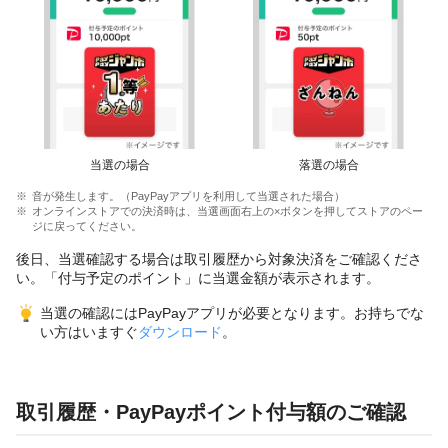
当選の場合
落選の場合
音が発生します。（PayPayアプリを利用して当選された場合）
オンラインストアでの決済時は、当選画面右上の×ボタンを押してストアのペー
ジに戻ってください。
後日、当選確認する場合は取引履歴から対象決済をご確認くださ
い。「付与予定のポイント」に当選金額が表示されます。
当選の確認にはPayPayアプリが必要となります。お持ちでな
い方はいますぐ
ダウンロード
。
取引履歴・PayPayポイント付与額のご確認