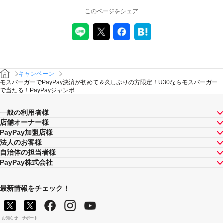
ントとなるよう付与いたします（付与額の合計がキャン
このページをシェア
ペーン期間中10万ポイントを超えることはございませ
ん）。
対象店舗との取引の全部について取り消され、解除され
（合意解除を含みます。）、または無効となった場合
（以下「取消し等」といいます。）、取消し等の理由の
如何にかかわらず、また、対象店舗による返金の有無に
かかわらず、当該取消し等の対象となったPayPay決済に
キャンペーン
ついてのPayPayポイントの付与は全て取り消されます。
モスバーガーでPayPay決済が初めて＆久しぶりの方限定！U30ならモスバーガー
で当たる！PayPayジャンボ
また、対象店舗との取引の一部について取り消され、解
除され（合意解除を含みます。）、または無効となった
場合（以下「取消し等」といいます。）、当該取消し等
一般の利用者様
の対象となった返金後のPayPay決済金額に応じたポイン
店舗オーナー様
トが付与されます。
PayPay加盟店様
対象店舗との取引について取消し等となった場合、取消
法人のお客様
し等の理由の如何にかかわらず、また、対象店舗による
自治体の担当者様
返金の有無にかかわらず、「キャンペーン期間中の付与
PayPay株式会社
合計」は将来に向かってのみ減額されます。そのため、
「キャンペーン期間中の付与合計」が上限に到達して以
降に取消し等となった場合るPayPayポイントの付与が行
最新情報をチェック！
われることはありません。であっても、当該上限到達か
ら取消し等までのPayPay決済について本キャンペーンに
よるPayPayポイントの付与が行われることはありませ
お知らせ
サポート