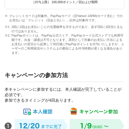
［付与上限］ 100,000ポイント／回および期間
クレジットカードは対象外。PayPayカード（旧Yahoo! JAPANカード含む）での
お支払いは「クレジット（旧あと払い）」以外は対象外です。
2回に1回はお支払いごとの当選確率を示すものであり、必ず2回に1回当たるも
のではありません。
PayPayポイントは、PayPay公式ストア、PayPayカード公式ストアでも利用可
能です。出金・譲渡は不可となります。原則として対象のお支払い方法による
お支払いの翌日から起算して30日後にPayPayポイントを付与いたしますが、ユ
ーザーのご利用状況やシステム上の都合による付与時期が遅くなる場合があり
ます。
キャンペーンの参加方法
本キャンペーンに参加するには、本人確認が完了していることが
必須です。
参加できるタイミングが4回あります。