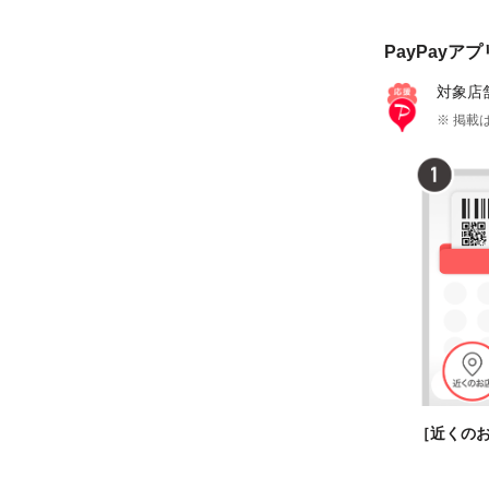
PayPayア
対象店
※ 掲載は
［近くの