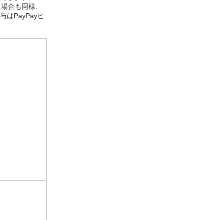
た場合も同様、
はPayPayピ