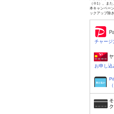
（※1）。また
本キャンペーンに
ックアップ除
チャージ
お申し込
P
（