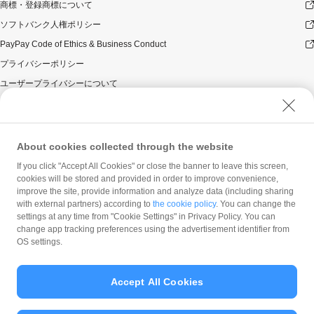
ん）。
商標・登録商標について
本キャンペーンの対象となった加盟店との契約の一部に
ソフトバンク人権ポリシー
ついて取消し、無効または解除（合意解除を含み、以下
PayPay Code of Ethics & Business Conduct
「取消し等」といいます。）となった場合、理由の如何
にかかわらず、また返金の有無にかかわらず、当該取消
プライバシーポリシー
し等の対象決済についてのPayPayボーナスの付与は全て
ユーザープライバシーについて
取り消されます。
本キャンペーンの対象となった加盟店との契約について
ユーザーセキュリティについて
取消し等となった場合、理由の如何にかかわらず、また
ウェブサイト利用規約
返金の有無にかかわらず、「キャンペーン期間中の付与
合計」は、当該取消し等をした時点から将来に向かって
反社会的勢力に対する方針
About cookies collected through the website
のみ減額されます。そのため、「キャンペーン期間中の
勧誘方針
If you click "Accept All Cookies" or close the banner to leave this screen,
付与合計」が10,000円相当に到達して以降に取消し等を
cookies will be stored and provided in order to improve convenience,
マネロン等基本方針
行った方が、当該取消し等の前に、PayPay決済をしてい
improve the site, provide information and analyze data (including sharing
た場合であっても、当該取消し等によって取消し等の前
カスタマーハラスメントに関する当社の考え方
with external partners) according to
the cookie policy
. You can change the
に行った決済が本キャンペーンの対象となることはあり
settings at any time from "Cookie Settings" in Privacy Policy. You can
ません。
change app tracking preferences using the advertisement identifier from
景品について
OS settings.
PayPayボーナス付与の際に、小数点以下は切り捨てとな
ります。
Accept All Cookies
PayPayボーナスはPayPay公式ストア、ワイジェイカー
© PayPay Corporation
ド公式ストアでも利用可能です。出金・譲渡は不可とな