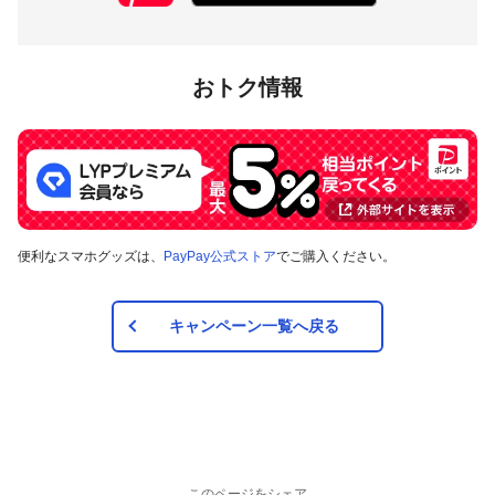
対象店舗
大阪府豊中市のPayPay加盟店のうち
キャンペーンツール
の掲
おトク情報
出がある店舗です。事前にアプリの「近くのお店」でもご確
認いただけます。
対象の支払方法
本キャンペーンの対象のお支払方法は、PayPay残高、ヤフー
便利なスマホグッズは、
PayPay公式ストア
でご購入ください。
カード、PayPayあと払い（一括のみ）で、その他のお支払方
法は対象外です。
キャンペーン一覧へ戻る
注意事項
キャンペーンの適用について
本キャンペーン、PayPay利用特典及びPayPay株式会社
が同時開催する他の総付キャンペーンの中で、付与され
るPayPayボーナスの額が最大となるものが適用されま
このページをシェア
す。PayPay株式会社が指定する場合を除き、それらが重