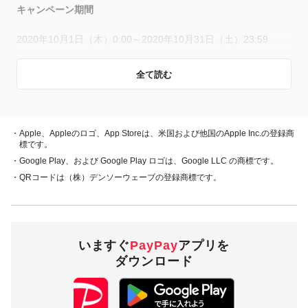
キャンペーン期間
2020年10月1日（木）0:00～2020年10月31日（土）23:59
全て読む
概要
キャンペーン期間中、対象店舗で、PayPay残高、ヤフーカー
ド、PayPayあと払い（一括のみ）でお支払いをしていただい
・Apple、Appleのロゴ、App Storeは、米国および他国のApple Inc.の登録商
た方に対し、下表のとおり後日PayPayボーナスを付与しま
標です。
す。
・Google Play、および Google Play ロゴは、Google LLC の商標です。
・QRコードは（株）デンソーウェーブの登録商標です。
・PayPay残高 ・ヤフーカード
20％付与
・PayPayあと払い
（一括のみ）
いますぐ
PayPay
アプリを
1,000円相当／回
付与上限
ダウンロード
10,000円相当／期間