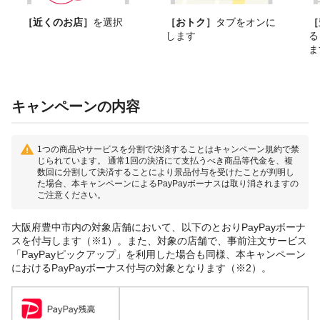
［近くのお店］
を選択
［おトク］
タブをオンに
［
します
る
ま
キャンペーンの内容
1つの商品やサービスを分割で決済することはキャンペーン規約で禁
じられています。 通常1回の決済にて支払うべき商品等代金を、複
数回に分割して決済することにより景品付与を受けたことが判明し
た場合、本キャンペーンによるPayPayボーナスは取り消されますの
ご注意ください。
大阪府豊中市内の対象店舗において、以下のとおりPayPayボーナ
スを付与します（※1）。また、対象の店舗で、事前注文サービス
「PayPayピックアップ」を利用した場合も同様、本キャンペーン
におけるPayPayボーナス付与の対象となります（※2）。