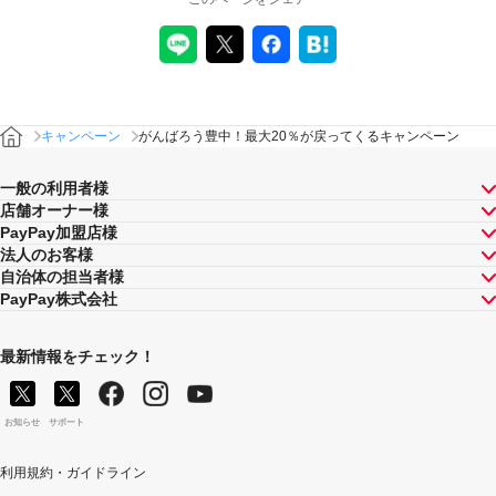
複適用されることはありません。
本キャンペーンが適用される場合に、PayPay株式会社が
同時開催する他の総付キャンペーンの適用条件を満たす
ときにはそれらも適用されますが、1回のお支払いについ
てのPayPayボーナスの付与率は、合計で支払額の66.5％
が上限です（仮にそれぞれ適用すると合計66.5％を超え
キャンペーン
がんばろう豊中！最大20％が戻ってくるキャンペーン
る場合は、本キャンペーンによる付与分が縮減されま
す）。ただし、上記上限は、マイナポイント付与期間中
一般の利用者様
（2020年9月1日～2021年3月31日）のお支払いに適用さ
店舗オーナー様
れるものであり、2021年4月1日以降は変更予定です。
PayPay加盟店様
キャンペーン内容および適用条件を予告なく変更する場
法人のお客様
合や、キャンペーン自体を予告なく中止する場合があり
自治体の担当者様
ます。
PayPay株式会社
ヤフーカード以外のクレジットカードでお支払いされた
場合は、本キャンペーンの対象とはなりませんのでご注
意ください。
最新情報をチェック！
対象のお支払方法にてお支払いいただいた際に、仮に本
キャンペーンを適用すると、本キャンペーンによるキャ
ンペーン期間中のPayPayボーナスの付与額が合計10,000
お知らせ
サポート
円相当を超えるときには、当該付与額の合計が10,000円
相当となるよう付与いたします（付与額の合計がキャン
利用規約・ガイドライン
ペーン期間中10,000円相当を超えることはございませ