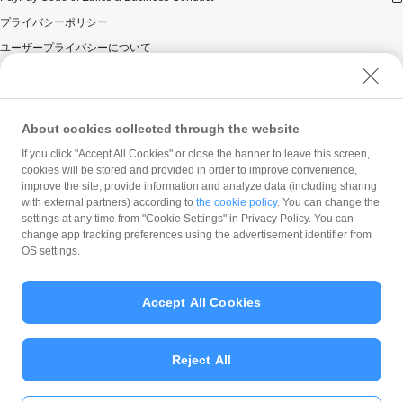
プライバシーポリシー
ユーザープライバシーについて
ユーザーセキュリティについて
ウェブサイト利用規約
反社会的勢力に対する方針
About cookies collected through the website
勧誘方針
If you click "Accept All Cookies" or close the banner to leave this screen,
cookies will be stored and provided in order to improve convenience,
マネロン等基本方針
improve the site, provide information and analyze data (including sharing
カスタマーハラスメントに関する当社の考え方
with external partners) according to
the cookie policy
. You can change the
settings at any time from "Cookie Settings" in Privacy Policy. You can
change app tracking preferences using the advertisement identifier from
OS settings.
Accept All Cookies
© PayPay Corporation
Reject All