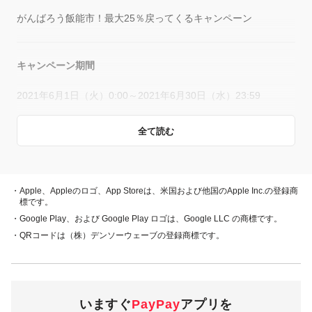
がんばろう飯能市！最大25％戻ってくるキャンペーン
キャンペーン期間
2021年6月1日（火）0:00～2021年6月30日（水）23:59
全て読む
概要
キャンペーン期間中、対象店舗で、PayPay残高、ヤフーカー
ド、PayPayあと払い（一括のみ）でお支払いをしていただい
・Apple、Appleのロゴ、App Storeは、米国および他国のApple Inc.の登録商
た方に対し、下表のとおり後日PayPayボーナスを付与しま
標です。
す。
・Google Play、および Google Play ロゴは、Google LLC の商標です。
・QRコードは（株）デンソーウェーブの登録商標です。
・PayPay残高 ・ヤフーカード
25％付与
・PayPayあと払い
（一括のみ）
いますぐ
PayPay
アプリを
2,000円相当／回