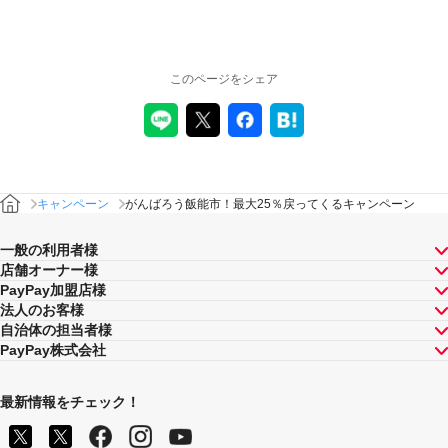
キャンペーンの適用について
本キャンペーン、PayPay利用特典及びPayPay株式会社
が同時開催する他の総付キャンペーンの中で、付与され
このページをシェア
るPayPayボーナスの額が最大となるものが適用されま
す。PayPay株式会社が指定する場合を除き、それらが重
複適用されることはありません。
本キャンペーンが適用される場合に、PayPay株式会社が
同時開催する他の総付キャンペーンの適用条件を満たす
ときにはそれらも適用されますが、1回のお支払いについ
てのPayPayボーナスの付与率は、合計で支払額の66.5％
キャンペーン
がんばろう飯能市！最大25％戻ってくるキャンペーン
が上限です（仮にそれぞれ適用すると合計66.5％を超え
る場合は、本キャンペーンによる付与分が縮減されま
一般の利用者様
す）。ただし、上記上限は、マイナポイント付与期間中
店舗オーナー様
（2020年9月1日～2021年9月30日）のお支払いに適用さ
PayPay加盟店様
れるものであり、2021年10月1日以降は変更予定です。
法人のお客様
キャンペーン内容および適用条件を予告なく変更する場
自治体の担当者様
合や、キャンペーン自体を予告なく中止する場合があり
PayPay株式会社
ます。
ヤフーカード以外のクレジットカードでお支払いされた
場合は、本キャンペーンの対象とはなりませんのでご注
最新情報をチェック！
意ください。また、PayPayアプリを介さないヤフーカー
ドでのお支払いはキャンペーン対象外です。