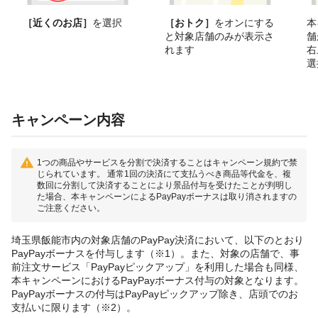
［近くのお店］
を選択
［おトク］
をオンにする
本
と対象店舗のみが表示さ
舗
れます
右
選
キャンペーン内容
1つの商品やサービスを分割で決済することはキャンペーン規約で禁
じられています。 通常1回の決済にて支払うべき商品等代金を、複
数回に分割して決済することにより景品付与を受けたことが判明し
た場合、本キャンペーンによるPayPayボーナスは取り消されますの
ご注意ください。
埼玉県飯能市内の対象店舗のPayPay決済において、以下のとおり
PayPayボーナスを付与します（※1）。また、対象の店舗で、事
前注文サービス「PayPayピックアップ」を利用した場合も同様、
本キャンペーンにおけるPayPayボーナス付与の対象となります。
PayPayボーナスの付与はPayPayピックアップ除き、店頭でのお
支払いに限ります（※2）。