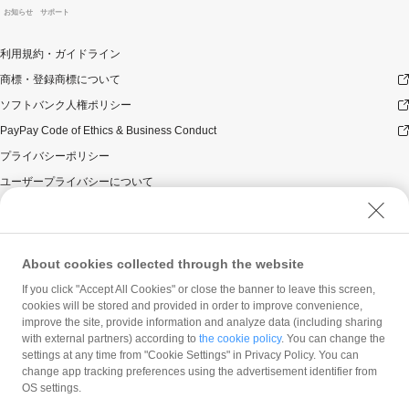
対象のお支払方法にてお支払いいただいた際に、仮に本
お知らせ
サポート
キャンペーンを適用すると、本キャンペーンによるキャ
ンペーン期間中のPayPayボーナスの付与額が合計10,000
利用規約・ガイドライン
円相当を超えるときには、当該付与額の合計が10,000円
相当となるよう付与いたします（付与額の合計がキャン
商標・登録商標について
ペーン期間中10,000円相当を超えることはございませ
ソフトバンク人権ポリシー
ん）。
PayPay Code of Ethics & Business Conduct
対象店舗との取引の全部又は一部について取り消され、
解除され（合意解除を含みます。）、または無効となっ
プライバシーポリシー
た場合（以下「取消し等」といいます。）、取消し等の
ユーザープライバシーについて
理由の如何にかかわらず、また、対象店舗による返金の
有無にかかわらず、当該取消し等の対象となったPayPay
ユーザーセキュリティについて
決済についてのPayPayボーナスの付与は全て取り消され
ウェブサイト利用規約
ます。
対象店舗との取引について取消し等となった場合、取消
反社会的勢力に対する方針
About cookies collected through the website
し等の理由の如何にかかわらず、また、対象店舗による
勧誘方針
If you click "Accept All Cookies" or close the banner to leave this screen,
返金の有無にかかわらず、「キャンペーン期間中の付与
cookies will be stored and provided in order to improve convenience,
マネロン等基本方針
合計」は将来に向かってのみ減額されます。そのため、
improve the site, provide information and analyze data (including sharing
「キャンペーン期間中の付与合計」が上限に到達して以
カスタマーハラスメントに関する当社の考え方
with external partners) according to
the cookie policy
. You can change the
降に取消し等となった場合であっても、当該上限到達か
settings at any time from "Cookie Settings" in Privacy Policy. You can
ら取消し等までのPayPay決済について本キャンペーンに
change app tracking preferences using the advertisement identifier from
よるPayPayボーナスの付与が行われることはありませ
OS settings.
ん。