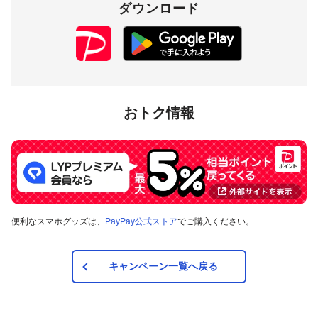
付与上限
ダウンロード
10,000円相当／期間
対象店舗
埼玉県飯能市内のPayPay加盟店のうち
キャンペーンツール
の
おトク情報
掲出がある店舗です。事前にアプリの「近くのお店」でもご
確認いただけます。
対象の支払方法
本キャンペーンの対象のお支払方法は、PayPay残高、ヤフー
便利なスマホグッズは、
PayPay公式ストア
でご購入ください。
カード、PayPayあと払い（一括のみ）で、その他のお支払方
法は対象外です。また、オンラインでのお支払いはPayPayピ
ックアップのみ対象で、それ以外は対象外です。
キャンペーン一覧へ戻る
注意事項