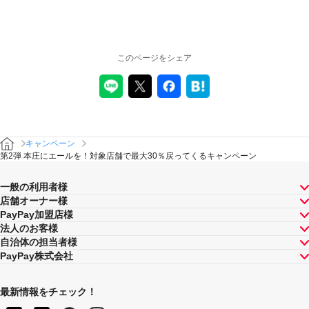
キャンペーンの適用について
本キャンペーン、PayPay利用特典及びPayPay株式会社
このページをシェア
が同時開催する他の総付キャンペーンの中で、付与され
るPayPayボーナスの額が最大となるものが適用されま
す。PayPay株式会社が指定する場合を除き、それらが重
複適用されることはありません。
本キャンペーンが適用される場合に、PayPay株式会社が
同時開催する他の総付キャンペーンの適用条件を満たす
ときにはそれらも適用されますが、1回のお支払いについ
キャンペーン
てのPayPayボーナスの付与率は、合計で支払額の66.5％
第2弾 本庄にエールを！対象店舗で最大30％戻ってくるキャンペーン
が上限です（仮にそれぞれ適用すると合計66.5％を超え
る場合は、本キャンペーンによる付与分が縮減されま
一般の利用者様
す）。ただし、上記上限は、マイナポイント付与期間中
店舗オーナー様
（2020年9月1日～2021年3月31日）のお支払いに適用さ
PayPay加盟店様
れるものであり、2021年4月1日以降は変更予定です。
法人のお客様
キャンペーン内容および適用条件を予告なく変更する場
自治体の担当者様
合や、キャンペーン自体を予告なく中止する場合があり
PayPay株式会社
ます。
ヤフーカード以外のクレジットカードでお支払いされた
場合は、本キャンペーンの対象とはなりませんのでご注
最新情報をチェック！
意ください。