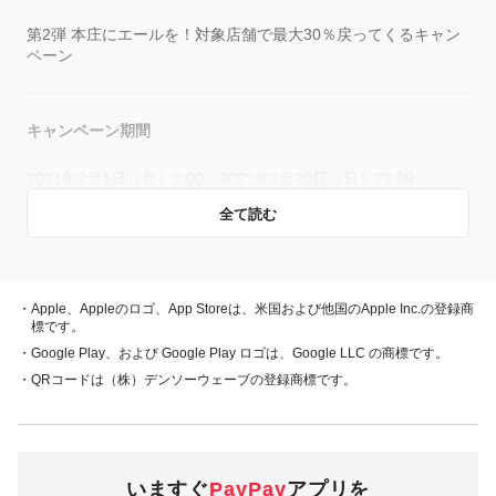
第2弾 本庄にエールを！対象店舗で最大30％戻ってくるキャン
ペーン
キャンペーン期間
2021年2月1日（月）0:00～2021年2月28日（日）23:59
全て読む
概要
キャンペーン期間中、対象店舗で、PayPay残高、ヤフーカー
・Apple、Appleのロゴ、App Storeは、米国および他国のApple Inc.の登録商
ド、PayPayあと払い（一括のみ）でお支払いをしていただい
標です。
た方に対し、下表のとおり後日PayPayボーナスを付与しま
・Google Play、および Google Play ロゴは、Google LLC の商標です。
す。
・QRコードは（株）デンソーウェーブの登録商標です。
・PayPay残高 ・ヤフーカード
30％付与
・PayPayあと払い
（一括のみ）
いますぐ
PayPay
アプリを