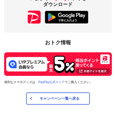
ダウンロード
1,000円相当／回 5,000
付与上限
円相当／期間
対象店舗
おトク情報
埼玉県本庄市内のPayPay加盟店のうち、
キャンペーンツール
の掲出がある店舗です。事前にアプリの「近くのお店」でも
ご確認いただけます。
対象の支払方法
便利なスマホグッズは、
PayPay公式ストア
でご購入ください。
本キャンペーンの対象のお支払方法は、PayPay残高、ヤフー
カード、PayPayあと払い（一括のみ）で、その他のお支払方
法は対象外です。また、オンラインでのお支払いはPayPayピ
ックアップのみ対象で、それ以外は対象外です。
キャンペーン一覧へ戻る
注意事項