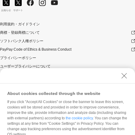
対象のお支払方法にてお支払いいただいた際に、仮に本
キャンペーンを適用すると、本キャンペーンによるキャ
お知らせ
サポート
ンペーン期間中のPayPayボーナスの付与額が合計5,000
円相当を超えるときには、当該付与額の合計が5,000円相
利用規約・ガイドライン
当となるよう付与いたします（付与額の合計がキャンペ
商標・登録商標について
ーン期間中5,000円相当を超えることはございません）。
本キャンペーンの対象となった加盟店との契約の一部に
ソフトバンク人権ポリシー
ついて取消し、無効または解除（合意解除を含み、以下
PayPay Code of Ethics & Business Conduct
「取消し等」といいます。）となった場合、理由の如何
にかかわらず、また返金の有無にかかわらず、当該取消
プライバシーポリシー
し等の対象決済についてのPayPayボーナスの付与は全て
ユーザープライバシーについて
取り消されます。
ユーザーセキュリティについて
本キャンペーンの対象となった加盟店との契約について
取消し等となった場合、理由の如何にかかわらず、また
ウェブサイト利用規約
返金の有無にかかわらず、「キャンペーン期間中の付与
反社会的勢力に対する方針
合計」は、当該取消し等をした時点から将来に向かって
About cookies collected through the website
のみ減額されます。そのため、「キャンペーン期間中の
勧誘方針
If you click "Accept All Cookies" or close the banner to leave this screen,
付与合計」が5,000円相当に到達して以降に取消し等を行
cookies will be stored and provided in order to improve convenience,
マネロン等基本方針
った方が、当該取消し等の前に、PayPay決済をしていた
improve the site, provide information and analyze data (including sharing
場合であっても、当該取消し等によって取消し等の前に
カスタマーハラスメントに関する当社の考え方
with external partners) according to
the cookie policy
. You can change the
行った決済が本キャンペーンの対象となることはありま
settings at any time from "Cookie Settings" in Privacy Policy. You can
せん。
change app tracking preferences using the advertisement identifier from
OS settings.
景品について