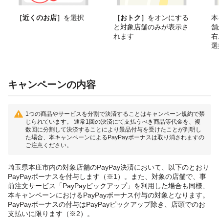
［近くのお店］
を選択
［おトク］
をオンにする
本
と対象店舗のみが表示さ
舗
れます
右
選
キャンペーンの内容
1つの商品やサービスを分割で決済することはキャンペーン規約で禁
じられています。 通常1回の決済にて支払うべき商品等代金を、複
数回に分割して決済することにより景品付与を受けたことが判明し
た場合、本キャンペーンによるPayPayボーナスは取り消されますの
ご注意ください。
埼玉県本庄市内の対象店舗のPayPay決済において、以下のとおり
PayPayボーナスを付与します（※1）。また、対象の店舗で、事
前注文サービス「PayPayピックアップ」を利用した場合も同様、
本キャンペーンにおけるPayPayボーナス付与の対象となります。
PayPayボーナスの付与はPayPayピックアップ除き、店頭でのお
支払いに限ります（※2）。