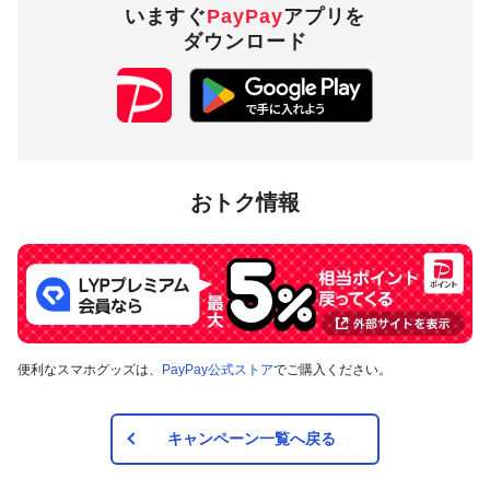
いますぐ
PayPay
アプリを
2,000円相当／回
付与上限
ダウンロード
20,000円相当／期間
対象店舗
埼玉県上里町内のPayPay加盟店のうち、
キャンペーンツール
おトク情報
の掲出がある店舗です。事前にアプリの「近くのお店」でも
ご確認いただけます。
対象の支払方法
本キャンペーンの対象のお支払方法は、PayPay残高、ヤフー
便利なスマホグッズは、
PayPay公式ストア
でご購入ください。
カード、PayPayあと払い（一括のみ）で、その他のお支払方
法は対象外です。また、オンラインでのお支払いはPayPayピ
ックアップのみ対象で、それ以外は対象外です。
キャンペーン一覧へ戻る
注意事項