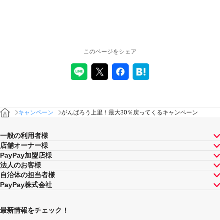
キャンペーンの適用について
本キャンペーン、PayPay利用特典及びPayPay株式会社
が同時開催する他の総付キャンペーンの中で、付与され
このページをシェア
るPayPayボーナスの額が最大となるものが適用されま
す。PayPay株式会社が指定する場合を除き、それらが重
複適用されることはありません。
本キャンペーンが適用される場合に、PayPay株式会社が
同時開催する他の総付キャンペーンの適用条件を満たす
ときにはそれらも適用されますが、1回のお支払いについ
てのPayPayボーナスの付与率は、合計で支払額の66.5％
キャンペーン
がんばろう上里！最大30％戻ってくるキャンペーン
が上限です（仮にそれぞれ適用すると合計66.5％を超え
る場合は、本キャンペーンによる付与分が縮減されま
一般の利用者様
す）。ただし、上記上限は、マイナポイント付与期間中
店舗オーナー様
（2020年9月1日～2021年3月31日）のお支払いに適用さ
PayPay加盟店様
れるものであり、2021年4月1日以降は変更予定です。
法人のお客様
キャンペーン内容および適用条件を予告なく変更する場
自治体の担当者様
合や、キャンペーン自体を予告なく中止する場合があり
PayPay株式会社
ます。
ヤフーカード以外のクレジットカードでお支払いされた
場合は、本キャンペーンの対象とはなりませんのでご注
最新情報をチェック！
意ください。