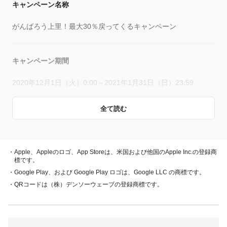
キャンペーン名称
がんばろう上里！最大30％戻ってくるキャンペーン
キャンペーン期間
2020年12月1日（火）0:00～2021年1月31日（日）23:59
全て読む
概要
キャンペーン期間中、対象店舗で、PayPay残高、ヤフーカー
ド、PayPayあと払い（一括のみ）でお支払いをしていただい
・Apple、Appleのロゴ、App Storeは、米国および他国のApple Inc.の登録商
た方に対し、下表のとおり後日PayPayボーナスを付与しま
標です。
す。
・Google Play、および Google Play ロゴは、Google LLC の商標です。
・QRコードは（株）デンソーウェーブの登録商標です。
・PayPay残高 ・ヤフーカード
30％付与
・PayPayあと払い
（一括のみ）