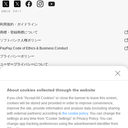
対象のお支払方法にてお支払いいただいた際に、仮に本
キャンペーンを適用すると、本キャンペーンによるキャ
お知らせ
サポート
ンペーン期間中のPayPayボーナスの付与額が合計20,000
円相当を超えるときには、当該付与額の合計が20,000円
利用規約・ガイドライン
相当となるよう付与いたします（付与額の合計がキャン
ペーン期間中20,000円相当を超えることはございませ
商標・登録商標について
ん）。
ソフトバンク人権ポリシー
本キャンペーンの対象となった加盟店との契約の一部に
PayPay Code of Ethics & Business Conduct
ついて取消し、無効または解除（合意解除を含み、以下
「取消し等」といいます。）となった場合、理由の如何
プライバシーポリシー
にかかわらず、また返金の有無にかかわらず、当該取消
ユーザープライバシーについて
し等の対象決済についてのPayPayボーナスの付与は全て
取り消されます。
ユーザーセキュリティについて
本キャンペーンの対象となった加盟店との契約について
ウェブサイト利用規約
取消し等となった場合、理由の如何にかかわらず、また
返金の有無にかかわらず、「キャンペーン期間中の付与
反社会的勢力に対する方針
About cookies collected through the website
合計」は、当該取消し等をした時点から将来に向かって
勧誘方針
If you click "Accept All Cookies" or close the banner to leave this screen,
のみ減額されます。そのため、「キャンペーン期間中の
cookies will be stored and provided in order to improve convenience,
マネロン等基本方針
付与合計」が20,000円相当に到達して以降に取消し等を
improve the site, provide information and analyze data (including sharing
行った方が、当該取消し等の前に、PayPay決済をしてい
カスタマーハラスメントに関する当社の考え方
with external partners) according to
the cookie policy
. You can change the
た場合であっても、当該取消し等によって取消し等の前
settings at any time from "Cookie Settings" in Privacy Policy. You can
に行った決済が本キャンペーンの対象となることはあり
change app tracking preferences using the advertisement identifier from
ません。