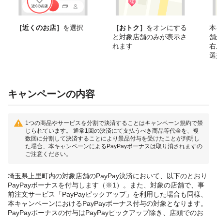
［近くのお店］
を選択
［おトク］
をオンにする
本
と対象店舗のみが表示さ
舗
れます
右
選
キャンペーンの内容
1つの商品やサービスを分割で決済することはキャンペーン規約で禁
じられています。 通常1回の決済にて支払うべき商品等代金を、複
数回に分割して決済することにより景品付与を受けたことが判明し
た場合、本キャンペーンによるPayPayボーナスは取り消されますの
ご注意ください。
埼玉県上里町内の対象店舗のPayPay決済において、以下のとおり
PayPayボーナスを付与します（※1）。また、対象の店舗で、事
前注文サービス「PayPayピックアップ」を利用した場合も同様、
本キャンペーンにおけるPayPayボーナス付与の対象となります。
PayPayボーナスの付与はPayPayピックアップ除き、店頭でのお