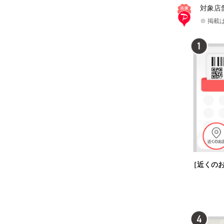
対象店
※ 掲載は
［近くの