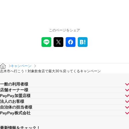
注意事項
キャンペーンの適用について
本キャンペーン、PayPay利用特典及びPayPay株式会社
このページをシェア
が同時開催する他の総付キャンペーンの中で、付与され
るPayPayボーナスの額が最大となるものが適用されま
す。PayPay株式会社が指定する場合を除き、それらが重
複適用されることはありません。
本キャンペーンが適用される場合に、PayPay株式会社が
同時開催する他の総付キャンペーンの適用条件を満たす
ときにはそれらも適用されますが、1回のお支払いについ
キャンペーン
てのPayPayボーナスの付与率は、合計で支払額の66.5％
志木市へ行こう！対象飲食店で最大30％戻ってくるキャンペーン
が上限です（仮にそれぞれ適用すると合計66.5％を超え
る場合は、本キャンペーンによる付与分が縮減されま
一般の利用者様
す）。ただし、上記上限は、マイナポイント付与期間中
店舗オーナー様
（2020年9月1日～2021年3月31日）のお支払いに適用さ
PayPay加盟店様
れるものであり、2021年4月1日以降は変更予定です。
法人のお客様
キャンペーン内容および適用条件を予告なく変更する場
自治体の担当者様
合や、キャンペーン自体を予告なく中止する場合があり
PayPay株式会社
ます。
ヤフーカード以外のクレジットカードでお支払いされた
場合は、本キャンペーンの対象とはなりませんのでご注
最新情報をチェック！