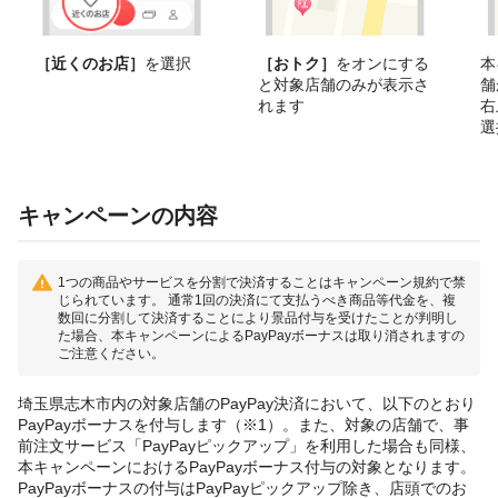
［近くのお店］
を選択
［おトク］
をオンにする
本
と対象店舗のみが表示さ
舗
れます
右
選
キャンペーンの内容
1つの商品やサービスを分割で決済することはキャンペーン規約で禁
じられています。 通常1回の決済にて支払うべき商品等代金を、複
数回に分割して決済することにより景品付与を受けたことが判明し
た場合、本キャンペーンによるPayPayボーナスは取り消されますの
ご注意ください。
埼玉県志木市内の対象店舗のPayPay決済において、以下のとおり
PayPayボーナスを付与します（※1）。また、対象の店舗で、事
前注文サービス「PayPayピックアップ」を利用した場合も同様、
本キャンペーンにおけるPayPayボーナス付与の対象となります。
PayPayボーナスの付与はPayPayピックアップ除き、店頭でのお