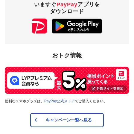
いますぐ
PayPay
アプリを
ダウンロード
2,000円相当／回
付与上限
10,000円相当／期間
対象店舗
おトク情報
埼玉県志木市内のPayPay加盟店のうち、
キャンペーンツール
の掲出がある店舗です。事前にアプリの「近くのお店」でも
ご確認いただけます。
対象の支払方法
便利なスマホグッズは、
PayPay公式ストア
でご購入ください。
本キャンペーンの対象のお支払方法は、PayPay残高、ヤフー
カード、PayPayあと払い（一括のみ）で、その他のお支払方
法は対象外です。また、オンラインでのお支払いはPayPayピ
ックアップのみ対象で、それ以外は対象外です。
キャンペーン一覧へ戻る