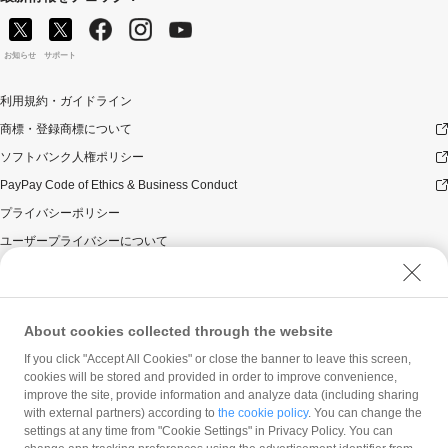
意ください。
対象のお支払方法にてお支払いいただいた際に、仮に本
キャンペーンを適用すると、本キャンペーンによるキャ
お知らせ
サポート
ンペーン期間中のPayPayボーナスの付与額が合計10,000
円相当を超えるときには、当該付与額の合計が10,000円
利用規約・ガイドライン
相当となるよう付与いたします（付与額の合計がキャン
商標・登録商標について
ペーン期間中10,000円相当を超えることはございませ
ん）。
ソフトバンク人権ポリシー
本キャンペーンの対象となった加盟店との契約の一部に
PayPay Code of Ethics & Business Conduct
ついて取消し、無効または解除（合意解除を含み、以下
「取消し等」といいます。）となった場合、理由の如何
プライバシーポリシー
にかかわらず、また返金の有無にかかわらず、当該取消
ユーザープライバシーについて
し等の対象決済についてのPayPayボーナスの付与は全て
取り消されます。
ユーザーセキュリティについて
本キャンペーンの対象となった加盟店との契約について
ウェブサイト利用規約
取消し等となった場合、理由の如何にかかわらず、また
反社会的勢力に対する方針
返金の有無にかかわらず、「キャンペーン期間中の付与
About cookies collected through the website
合計」は、当該取消し等をした時点から将来に向かって
勧誘方針
If you click "Accept All Cookies" or close the banner to leave this screen,
のみ減額されます。そのため、「キャンペーン期間中の
cookies will be stored and provided in order to improve convenience,
マネロン等基本方針
付与合計」が10,000円相当に到達して以降に取消し等を
improve the site, provide information and analyze data (including sharing
行った方が、当該取消し等の前に、PayPay決済をしてい
カスタマーハラスメントに関する当社の考え方
with external partners) according to
the cookie policy
. You can change the
た場合であっても、当該取消し等によって取消し等の前
settings at any time from "Cookie Settings" in Privacy Policy. You can
に行った決済が本キャンペーンの対象となることはあり