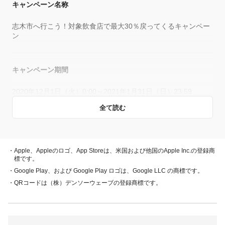
キャンペーン名称
志木市へ行こう！対象飲食店で最大30％戻ってくるキャンペー
ン
キャンペーン期間
2020年12月1日（火）0:00～2021年1月31日（日）23:59
全て読む
概要
キャンペーン期間中、対象店舗で、PayPay残高、ヤフーカー
・Apple、Appleのロゴ、App Storeは、米国および他国のApple Inc.の登録商
ド、PayPayあと払い（一括のみ）でお支払いをしていただい
標です。
た方に対し、下表のとおり後日PayPayボーナスを付与しま
・Google Play、および Google Play ロゴは、Google LLC の商標です。
す。
・QRコードは（株）デンソーウェーブの登録商標です。
・PayPay残高 ・ヤフーカード
30％付与
・PayPayあと払い
（一括のみ）