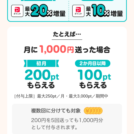
［付与上限］最大250pt／月・最大3,000pt／期間中