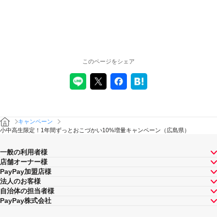
注意事項
キャンペーンの適用について
本キャンペーン、PayPay利用特典及びPayPay株式会社
が同時開催する他の総付キャンペーンの中で、付与され
このページをシェア
るPayPayポイントの額が最大となるものが適用されま
す。PayPay株式会社が指定する場合を除き、それらが重
複適用されることはありません。
キャンペーン内容および適用条件を予告なく変更する場
合や、キャンペーン自体を予告なく中止する場合があり
ます。
キャンペーン
以下の場合はキャンペーン対象となりません。
小中高生限定！1年間ずっとおこづかい10%増量キャンペーン（広島県）
［定期的に送る］の実施後、本人確認を完了した場合
残高不足などで［定期的に送る］が完了しなかった場
一般の利用者様
合
店舗オーナー様
本人確認書類の更新等で、キャンペーン対象となる都
PayPay加盟店様
道府県以外に居住地が更新された場合
法人のお客様
自治体の担当者様
同一の［定期的に送る］受け取り側アカウントについて
は、複数人の［定期的に送る］送り手側アカウントから
PayPay株式会社
の［定期的に送る］があった場合、付与上限を最大とす