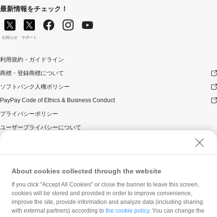
るポイントを付与いたします。
最新情報をチェック！
［定期的に送る］の全部又は一部について取り消され、
または無効となった場合（以下「取消し等」といいま
す。）、取消し等の理由の如何にかかわらず、当該取消
お知らせ
サポート
し等の対象となった［定期的に送る］についてのPayPay
ポイントの付与は全て取り消されます。
利用規約・ガイドライン
本キャンペーンと同様のキャンペーンを今後も実施する
可能性があります。
商標・登録商標について
本キャンペーンはPayPayアプリのバージョン3.60.0以上
ソフトバンク人権ポリシー
が必要です。
PayPay Code of Ethics & Business Conduct
景品について
プライバシーポリシー
PayPayポイント付与の際に、小数点以下は切り捨てとな
ります。
ユーザープライバシーについて
PayPayポイントはPayPay公式ストア、PayPayカード公
ユーザーセキュリティについて
式ストアでも利用可能です。出金・譲渡は不可となりま
ウェブサイト利用規約
す。
PayPayポイントの付与は、原則として、毎月1日から15
反社会的勢力に対する方針
About cookies collected through the website
日までの［定期的に送る］分は当月下旬、毎月16日から
勧誘方針
月末までの［定期的に送る］分は翌月上旬に実施いたし
If you click "Accept All Cookies" or close the banner to leave this screen,
ます。ただし、お客様のご利用状況やシステム上の都合
cookies will be stored and provided in order to improve convenience,
マネロン等基本方針
improve the site, provide information and analyze data (including sharing
等により付与時期が遅くなる場合があります。
カスタマーハラスメントに関する当社の考え方
with external partners) according to
the cookie policy
. You can change the
禁止事項等について