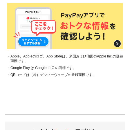
PayPayで実施する本人確認書類を利用した本人確認済みユー
ザー
本人確認情報の居住都道府県が広島県
2006年3月31日以前生まれ
［定期的に送る］受け取り手
PayPayで実施する本人確認書類を利用した本人確認済みユー
ザー
・Apple、Appleのロゴ、App Storeは、米国および他国のApple Inc.の登録
商標です。
本人確認情報の居住都道府県が広島県
2005年4月2日以降、2017年4月1日以前生まれ
・Google Play は Google LLC の商標です。
・QRコードは（株）デンソーウェーブの登録商標です。
キャンペーン条件
送り手が［定期的に送る］を設定し、受け取り手へ［定期
的に送る］を実施する
参考：
定期的に残高を送りたい（スケジュール機能につい
て）
受け取り手が［定期的に送る］の受け取りを完了させる