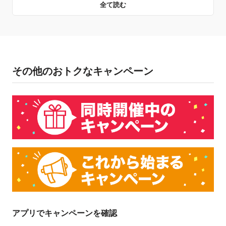
全て読む
キャンペーン主催者
PayPay株式会社
その他のおトクなキャンペーン
概要
キャンペーン期間中以下の条件を達成すると、［定期的に送
る］の受け取り手に下表のとおり後日PayPayポイントを付与し
ます。
［定期的に送る］とは、［送る・受け取る］機能でスケジュールの設定をす
ることで、定期的に相手に残高（PayPayマネー・PayPayマネーライト）を送
る機能を指します
参考：
［送る・受け取る］にスケジュール機能を搭載！親子のお小遣いや家
族の生活費などのやり取りがもっと便利に
キャンペーン対象ユーザー
アプリでキャンペーンを確認
［定期的に送る］送り手