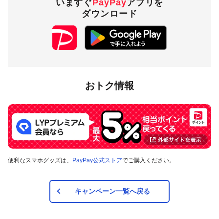
いますぐ
PayPay
アプリを
受け取り手は、受け取り忘れを防ぐために、自動受け取りの設定が便利
ダウンロード
です。自動受け取りが設定されていない場合、［受け取り依頼の通知］
から［受け取る］ボタンをタップして受け取り完了する必要がありま
す。
参考：
残高を送る・受け取る
PayPayアプリバージョンv3.60.0以降の［送る・受け取る］
機能のうち、スケジュール機能を用いた定期的に相手に残
高を送る機能が対象となります
おトク情報
［定期的に送る］の付与率
開始初月：月間受取額の
20％
開始2カ月目以降：月間受取
額の10％
［定期的に送る］受け取り手
最大250ポイント／回および
の付与上限
月
便利なスマホグッズは、
PayPay公式ストア
でご購入ください。
最大3,000ポイント／ポイン
ト付与期間
ポイント付与期間は［定期的に送
キャンペーン一覧へ戻る
る］開始月を含む12カ月間