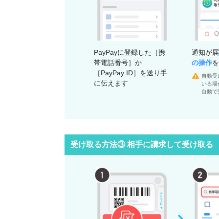
PayPayに登録した［携
通知が届
帯電話番号］か
の操作
を
［PayPay ID］を送り手
自動受
に伝えます
いる場合
自動で
受け取る方法③ 相手に請求して受け取る