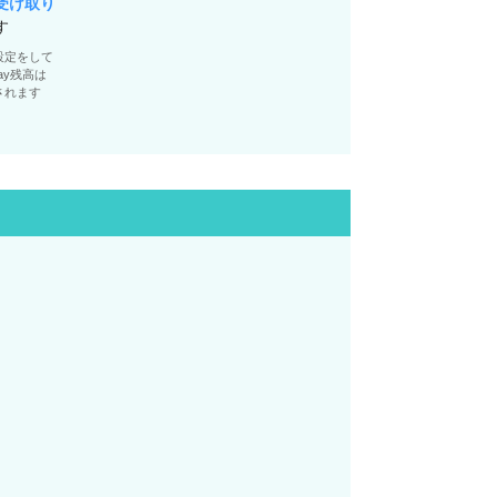
受け取り
す
設定をして
ay残高は
されます