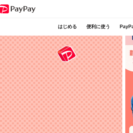
キャンペーン
小中高生限定！1年間ずっとおこづかい10%増量キャンペー
本
ー
はじめる
便利に使う
Pay