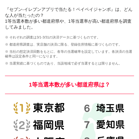
『セブン-イレブンアプリで当たる！ペイペイジャンボ』は、どん
な人が当たったの？
1等当選本数が多い都道府県や、1等当選率が高い都道府県を調査
してみました。
※ それぞれの調査は3/1-3/31の決済データに基づくものです。
※ 都道府県調査は、実店舗の決済に限る、登録住所情報に基づくものです。
※ 当社の想定決済回数をもとに、各等の当選確率を設定しています。各決済の当選
確率は設定条件と同一になります。
※ 当選実績に基づくものであり、当該地域で必ず当選するとは限りません。
1等当選本数が多い都道府県は？