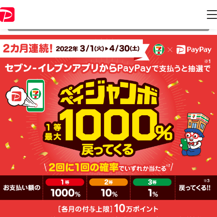
本キャンペーンは 2022年4月30日 23:59 に終了致しました。ページ内の
情報はキャンペーン終了時点のものになります。