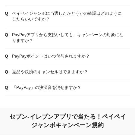
ペイペイジャンボに当選したかどうかの確認はどのように
したらいいですか？
PayPayアプリから支払いしても、キャンペーンの対象にな
りますか？
PayPayポイントはいつ付与されますか？
返品や決済のキャンセルはできますか？
「PayPay」の決済音を消せますか？
セブン-イレブンアプリで当たる！ペイペイ
ジャンボキャンペーン規約