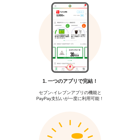
1. 一つのアプリで完結！
セブン-イレブンアプリの機能と
PayPay支払いが一度に利用可能！