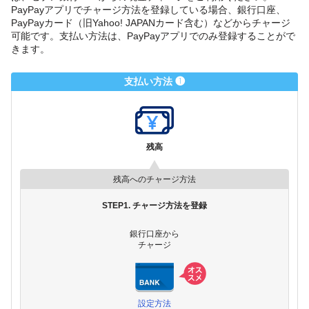
PayPayアプリでチャージ方法を登録している場合、銀行口座、
PayPayカード（旧Yahoo! JAPANカード含む）などからチャージ
可能です。支払い方法は、PayPayアプリでのみ登録することがで
きます。
支払い方法 ❶
残高
残高へのチャージ方法
STEP1. チャージ方法を登録
銀行口座から
チャージ
設定方法