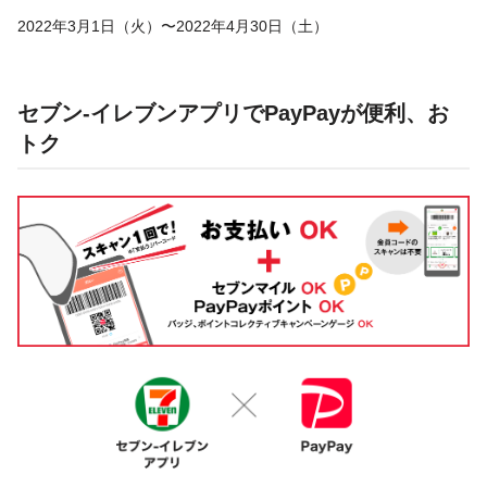
2022年3月1日（火）〜2022年4月30日（土）
セブン-イレブンアプリでPayPayが便利、お
トク