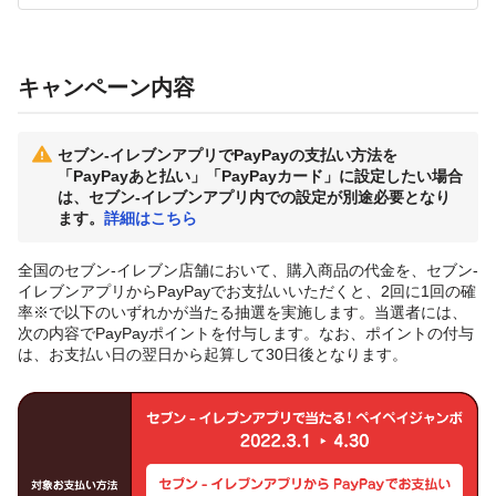
キャンペーン内容
セブン‐イレブンアプリでPayPayの支払い方法を
「PayPayあと払い」「PayPayカード」に設定したい場合
は、セブン-イレブンアプリ内での設定が別途必要となり
ます。
詳細はこちら
全国のセブン-イレブン店舗において、購入商品の代金を、セブン-
イレブンアプリからPayPayでお支払いいただくと、2回に1回の確
率※で以下のいずれかが当たる抽選を実施します。当選者には、
次の内容でPayPayポイントを付与します。なお、ポイントの付与
は、お支払い日の翌日から起算して30日後となります。