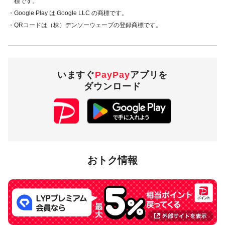
標です。
対象店舗
・Google Play は Google LLC の商標です。
・QRコードは（株）デンソーウェーブの登録商標です。
全国のセブン-イレブン店舗が対象です。
対象の支払方法
いますぐ
PayPay
アプリを
セブン-イレブンアプリから、PayPay残高、PayPayあと払
ダウンロード
い、PayPayカード（旧Yahoo! JAPANカード含む）、PayPay
あと払い（一括のみ）でのお支払いで、その他のお支払方法
は対象外です。
注意事項
おトク情報
キャンペーンの適用について
本キャンペーンにより付与するPayPayポイントには、
PayPay決済により適用されるPayPay利用特典や同時開
催中の総付キャンペーンによる付与分が含まれますが、
当該付与分は、PayPay利用特典や各キャンペーンの「付
与合計上限」の算定には用いられません。