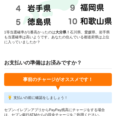
1等当選確率が1番高かったのは
大分県！
石川県、愛媛県、岩手県
も当選確率は高いようです。あなたの住んでいる都道府県は上位
に入っていましたか？
お支払いの準備はお済みですか？
事前のチャージがオススメです！
支払いの前に確認をしましょう！
セブン-イレブンアプリからPayPay残高にチャージをする場合
は、セブン銀行ATMからの現金チャージをご利用ください。