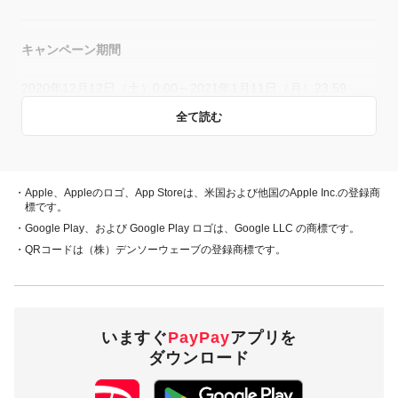
キャンペーン期間
2020年12月12日（土）0:00～2021年1月11日（月）23:59
全て読む
概要
キャンペーン期間中、対象店舗で、PayPay残高、ヤフーカー
・Apple、Appleのロゴ、App Storeは、米国および他国のApple Inc.の登録商
ド、PayPayあと払い（一括のみ）でお支払いをしていただい
標です。
た方に対し、下表のとおり後日PayPayボーナスを付与しま
・Google Play、および Google Play ロゴは、Google LLC の商標です。
す。
・QRコードは（株）デンソーウェーブの登録商標です。
・PayPay残高 ・ヤフーカード
20％付与
・PayPayあと払い
（一括のみ）
いますぐ
PayPay
アプリを
ダウンロード
1,000円相当／回 5,000
付与上限
円相当／期間