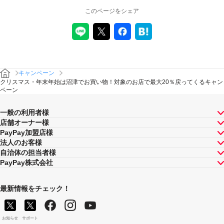
本キャンペーン、PayPay利用特典及びPayPay株式会社
このページをシェア
が同時開催する他の総付キャンペーンの中で、付与され
るPayPayボーナスの額が最大となるものが適用されま
す。PayPay株式会社が指定する場合を除き、それらが重
複適用されることはありません。
本キャンペーンが適用される場合に、PayPay株式会社が
同時開催する他の総付キャンペーンの適用条件を満たす
ときにはそれらも適用されますが、1回のお支払いについ
キャンペーン
てのPayPayボーナスの付与率は、合計で支払額の66.5％
クリスマス・年末年始は沼津でお買い物！対象のお店で最大20％戻ってくるキャン
が上限です（仮にそれぞれ適用すると合計66.5％を超え
ペーン
る場合は、本キャンペーンによる付与分が縮減されま
す）。ただし、上記上限は、マイナポイント付与期間中
一般の利用者様
（2020年9月1日～2021年3月31日）のお支払いに適用さ
店舗オーナー様
れるものであり、2021年4月1日以降は変更予定です。
PayPay加盟店様
キャンペーン内容および適用条件を予告なく変更する場
法人のお客様
合や、キャンペーン自体を予告なく中止する場合があり
自治体の担当者様
ます。
PayPay株式会社
ヤフーカード以外のクレジットカードでお支払いされた
場合は、本キャンペーンの対象とはなりませんのでご注
最新情報をチェック！
意ください。
対象のお支払方法にてお支払いいただいた際に、仮に本
キャンペーンを適用すると、本キャンペーンによるキャ
ンペーン期間中のPayPayボーナスの付与額が合計5,000
お知らせ
サポート