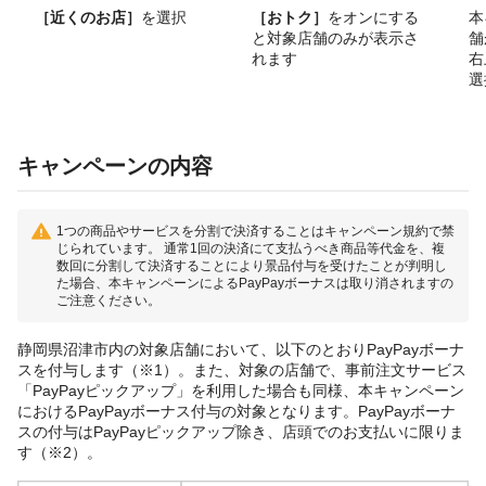
［近くのお店］
を選択
［おトク］
をオンにする
本
と対象店舗のみが表示さ
舗
れます
右
選
キャンペーンの内容
1つの商品やサービスを分割で決済することはキャンペーン規約で禁
じられています。 通常1回の決済にて支払うべき商品等代金を、複
数回に分割して決済することにより景品付与を受けたことが判明し
た場合、本キャンペーンによるPayPayボーナスは取り消されますの
ご注意ください。
静岡県沼津市内の対象店舗において、以下のとおりPayPayボーナ
スを付与します（※1）。また、対象の店舗で、事前注文サービス
「PayPayピックアップ」を利用した場合も同様、本キャンペーン
におけるPayPayボーナス付与の対象となります。PayPayボーナ
スの付与はPayPayピックアップ除き、店頭でのお支払いに限りま
す（※2）。