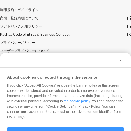
円相当を超えるときには、当該付与額の合計が5,000円相
当となるよう付与いたします（付与額の合計がキャンペ
利用規約・ガイドライン
ーン期間中5,000円相当を超えることはございません）。
商標・登録商標について
本キャンペーンの対象となった加盟店との契約の一部に
ついて取消し、無効または解除（合意解除を含み、以下
ソフトバンク人権ポリシー
「取消し等」といいます。）となった場合、理由の如何
PayPay Code of Ethics & Business Conduct
にかかわらず、また返金の有無にかかわらず、当該取消
し等の対象決済についてのPayPayボーナスの付与は全て
プライバシーポリシー
取り消されます。
ユーザープライバシーについて
本キャンペーンの対象となった加盟店との契約について
ユーザーセキュリティについて
取消し等となった場合、理由の如何にかかわらず、また
返金の有無にかかわらず、「キャンペーン期間中の付与
ウェブサイト利用規約
合計」は、当該取消し等をした時点から将来に向かって
反社会的勢力に対する方針
のみ減額されます。そのため、「キャンペーン期間中の
About cookies collected through the website
付与合計」が5,000円相当に到達して以降に取消し等を行
勧誘方針
If you click "Accept All Cookies" or close the banner to leave this screen,
った方が、当該取消し等の前に、PayPay決済をしていた
cookies will be stored and provided in order to improve convenience,
マネロン等基本方針
場合であっても、当該取消し等によって取消し等の前に
improve the site, provide information and analyze data (including sharing
行った決済が本キャンペーンの対象となることはありま
カスタマーハラスメントに関する当社の考え方
with external partners) according to
the cookie policy
. You can change the
せん。
settings at any time from "Cookie Settings" in Privacy Policy. You can
change app tracking preferences using the advertisement identifier from
景品について
OS settings.
PayPayボーナス付与の際に、小数点以下は切り捨てとな
ります。