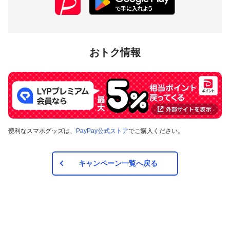
対象店舗
おトク情報
静岡県沼津市内のPayPay加盟店のうち、
キャンペーンツール
の掲出がある店舗です。事前にアプリの「近くのお店」でも
ご確認いただけます。
対象の支払方法
便利なスマホグッズは、
PayPay公式ストア
でご購入ください。
本キャンペーンの対象のお支払方法は、PayPay残高、ヤフー
カード、PayPayあと払い（一括のみ）で、その他のお支払方
法は対象外です。また、オンラインでのお支払いはPayPayピ
ックアップのみ対象で、それ以外は対象外です。
キャンペーン一覧へ戻る
注意事項
キャンペーンの適用について