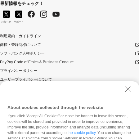
場合は、本キャンペーンの対象とはなりませんのでご注
最新情報をチェック！
意ください。
対象のお支払方法にてお支払いいただいた際に、仮に本
キャンペーンを適用すると、本キャンペーンによるキャ
お知らせ
サポート
ンペーン期間中のPayPayボーナスの付与額が合計5,000
円相当を超えるときには、当該付与額の合計が5,000円相
利用規約・ガイドライン
当となるよう付与いたします（付与額の合計がキャンペ
商標・登録商標について
ーン期間中5,000円相当を超えることはございません）。
本キャンペーンの対象となった加盟店との契約の一部に
ソフトバンク人権ポリシー
ついて取消し、無効または解除（合意解除を含み、以下
PayPay Code of Ethics & Business Conduct
「取消し等」といいます。）となった場合、理由の如何
にかかわらず、また返金の有無にかかわらず、当該取消
プライバシーポリシー
し等の対象決済についてのPayPayボーナスの付与は全て
ユーザープライバシーについて
取り消されます。
ユーザーセキュリティについて
本キャンペーンの対象となった加盟店との契約について
取消し等となった場合、理由の如何にかかわらず、また
ウェブサイト利用規約
返金の有無にかかわらず、「キャンペーン期間中の付与
反社会的勢力に対する方針
合計」は、当該取消し等をした時点から将来に向かって
About cookies collected through the website
のみ減額されます。そのため、「キャンペーン期間中の
勧誘方針
If you click "Accept All Cookies" or close the banner to leave this screen,
付与合計」が5,000円相当に到達して以降に取消し等を行
cookies will be stored and provided in order to improve convenience,
マネロン等基本方針
った方が、当該取消し等の前に、PayPay決済をしていた
improve the site, provide information and analyze data (including sharing
場合であっても、当該取消し等によって取消し等の前に
カスタマーハラスメントに関する当社の考え方
with external partners) according to
the cookie policy
. You can change the
行った決済が本キャンペーンの対象となることはありま
settings at any time from "Cookie Settings" in Privacy Policy. You can