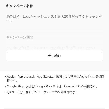
キャンペーン名称
冬の日光！Let’sキャッシュレス！最大20％戻ってくるキャンペ
ーン
キャンペーン期間
2020年12月1日（火）0:00～2020年12月31日（木）23:59
全て読む
概要
キャンペーン期間中、対象店舗で、PayPay残高、ヤフーカー
・Apple、Appleのロゴ、App Storeは、米国および他国のApple Inc.の登録商
ド、PayPayあと払い（一括のみ）でお支払いをしていただい
標です。
た方に対し、下表のとおり後日PayPayボーナスを付与しま
・Google Play、および Google Play ロゴは、Google LLC の商標です。
す。
・QRコードは（株）デンソーウェーブの登録商標です。
・PayPay残高 ・ヤフーカード
20％付与
・PayPayあと払い