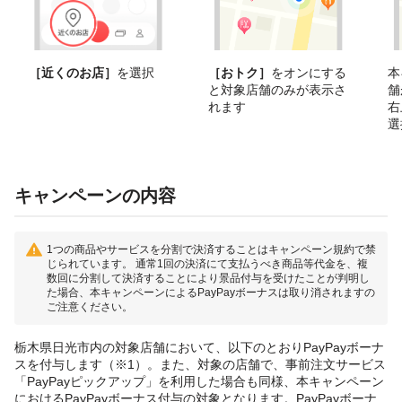
［近くのお店］
を選択
［おトク］
をオンにする
本
と対象店舗のみが表示さ
舗
れます
右
選
キャンペーンの内容
1つの商品やサービスを分割で決済することはキャンペーン規約で禁
じられています。 通常1回の決済にて支払うべき商品等代金を、複
数回に分割して決済することにより景品付与を受けたことが判明し
た場合、本キャンペーンによるPayPayボーナスは取り消されますの
ご注意ください。
栃木県日光市内の対象店舗において、以下のとおりPayPayボーナ
スを付与します（※1）。また、対象の店舗で、事前注文サービス
「PayPayピックアップ」を利用した場合も同様、本キャンペーン
におけるPayPayボーナス付与の対象となります。PayPayボーナ