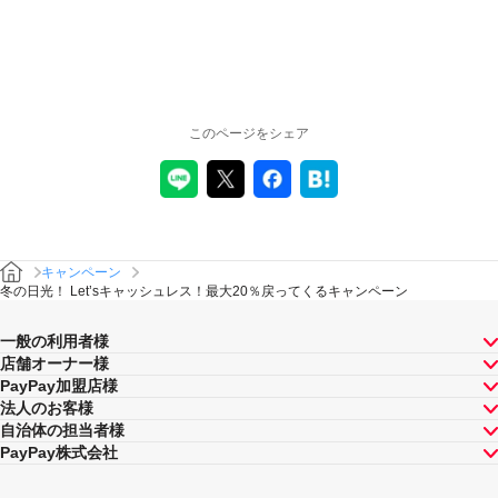
注意事項
キャンペーンの適用について
本キャンペーン、PayPay利用特典及びPayPay株式会社
このページをシェア
が同時開催する他の総付キャンペーンの中で、付与され
るPayPayボーナスの額が最大となるものが適用されま
す。PayPay株式会社が指定する場合を除き、それらが重
複適用されることはありません。
本キャンペーンが適用される場合に、PayPay株式会社が
同時開催する他の総付キャンペーンの適用条件を満たす
ときにはそれらも適用されますが、1回のお支払いについ
キャンペーン
てのPayPayボーナスの付与率は、合計で支払額の66.5％
冬の日光！ Let’sキャッシュレス！最大20％戻ってくるキャンペーン
が上限です（仮にそれぞれ適用すると合計66.5％を超え
る場合は、本キャンペーンによる付与分が縮減されま
一般の利用者様
す）。ただし、上記上限は、マイナポイント付与期間中
店舗オーナー様
（2020年9月1日～2021年3月31日）のお支払いに適用さ
PayPay加盟店様
れるものであり、2021年4月1日以降は変更予定です。
法人のお客様
キャンペーン内容および適用条件を予告なく変更する場
自治体の担当者様
合や、キャンペーン自体を予告なく中止する場合があり
PayPay株式会社
ます。
ヤフーカード以外のクレジットカードでお支払いされた