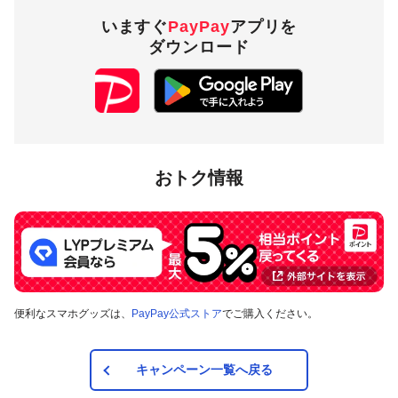
（一括のみ）
いますぐ
PayPay
アプリを
ダウンロード
1,000円相当／回 5,000
付与上限
円相当／期間
対象店舗
おトク情報
栃木県日光市内のPayPay加盟店のうち、
キャンペーンツール
の掲出がある店舗です。事前にアプリの「近くのお店」でも
ご確認いただけます。
対象の支払方法
便利なスマホグッズは、
PayPay公式ストア
でご購入ください。
本キャンペーンの対象のお支払方法は、PayPay残高、ヤフー
カード、PayPayあと払い（一括のみ）で、その他のお支払方
法は対象外です。また、オンラインでのお支払いはPayPayピ
ックアップのみ対象で、それ以外は対象外です。
キャンペーン一覧へ戻る