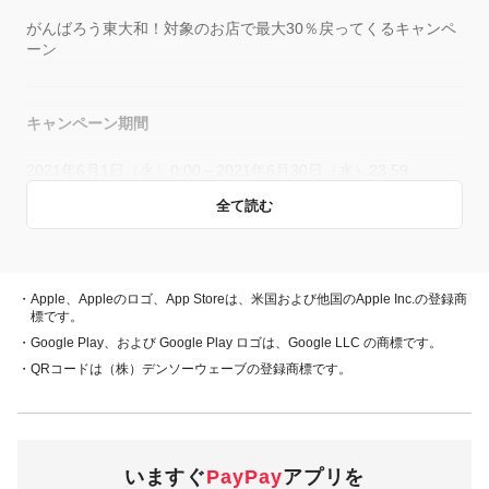
がんばろう東大和！対象のお店で最大30％戻ってくるキャンペ
ーン
キャンペーン期間
2021年6月1日（火）0:00～2021年6月30日（水）23:59
全て読む
概要
キャンペーン期間中、対象店舗で、PayPay残高、ヤフーカー
・Apple、Appleのロゴ、App Storeは、米国および他国のApple Inc.の登録商
ド、PayPayあと払い（一括のみ）でお支払いをしていただい
標です。
た方に対し、下表のとおり後日PayPayボーナスを付与しま
・Google Play、および Google Play ロゴは、Google LLC の商標です。
す。
・QRコードは（株）デンソーウェーブの登録商標です。
・PayPay残高 ・ヤフーカード
30％付与
・PayPayあと払い
（一括のみ）
いますぐ
PayPay
アプリを