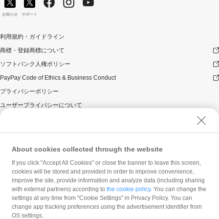
ドでのお支払いはキャンペーン対象外です。
対象のお支払方法にてお支払いいただいた際に、仮に本
お知らせ
サポート
キャンペーンを適用すると、本キャンペーンによるキャ
ンペーン期間中のPayPayボーナスの付与額が合計10,000
利用規約・ガイドライン
円相当を超えるときには、当該付与額の合計が10,000円
商標・登録商標について
相当となるよう付与いたします（付与額の合計がキャン
ペーン期間中10,000円相当を超えることはございませ
ソフトバンク人権ポリシー
ん）。
PayPay Code of Ethics & Business Conduct
対象店舗との取引の全部又は一部について取り消され、
解除され（合意解除を含みます。）、または無効となっ
プライバシーポリシー
た場合（以下「取消し等」といいます。）、取消し等の
ユーザープライバシーについて
理由の如何にかかわらず、また、対象店舗による返金の
有無にかかわらず、当該取消し等の対象となったPayPay
ユーザーセキュリティについて
決済についてのPayPayボーナスの付与は全て取り消され
ウェブサイト利用規約
ます。
反社会的勢力に対する方針
対象店舗との取引について取消し等となった場合、取消
About cookies collected through the website
し等の理由の如何にかかわらず、また、対象店舗による
勧誘方針
If you click "Accept All Cookies" or close the banner to leave this screen,
返金の有無にかかわらず、「キャンペーン期間中の付与
cookies will be stored and provided in order to improve convenience,
マネロン等基本方針
合計」は将来に向かってのみ減額されます。そのため、
improve the site, provide information and analyze data (including sharing
「キャンペーン期間中の付与合計」が上限に到達して以
カスタマーハラスメントに関する当社の考え方
with external partners) according to
the cookie policy
. You can change the
降に取消し等となった場合であっても、当該上限到達か
settings at any time from "Cookie Settings" in Privacy Policy. You can
ら取消し等までのPayPay決済について本キャンペーンに
change app tracking preferences using the advertisement identifier from
よるPayPayボーナスの付与が行われることはありませ
OS settings.