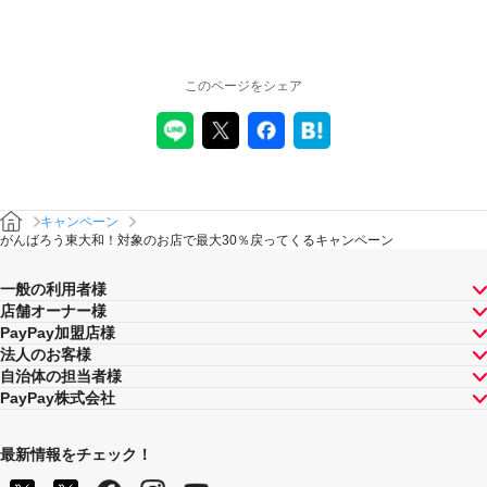
キャンペーンの適用について
本キャンペーン、PayPay利用特典及びPayPay株式会社
このページをシェア
が同時開催する他の総付キャンペーンの中で、付与され
るPayPayボーナスの額が最大となるものが適用されま
す。PayPay株式会社が指定する場合を除き、それらが重
複適用されることはありません。
本キャンペーンが適用される場合に、PayPay株式会社が
同時開催する他の総付キャンペーンの適用条件を満たす
ときにはそれらも適用されますが、1回のお支払いについ
キャンペーン
てのPayPayボーナスの付与率は、合計で支払額の66.5％
がんばろう東大和！対象のお店で最大30％戻ってくるキャンペーン
が上限です（仮にそれぞれ適用すると合計66.5％を超え
る場合は、本キャンペーンによる付与分が縮減されま
一般の利用者様
す）。ただし、上記上限は、マイナポイント付与期間中
店舗オーナー様
（2020年9月1日～2021年9月30日）のお支払いに適用さ
PayPay加盟店様
れるものであり、2021年10月1日以降は変更予定です。
法人のお客様
キャンペーン内容および適用条件を予告なく変更する場
自治体の担当者様
合や、キャンペーン自体を予告なく中止する場合があり
PayPay株式会社
ます。
ヤフーカード以外のクレジットカードでお支払いされた
場合は、本キャンペーンの対象とはなりませんのでご注
最新情報をチェック！
意ください。また、PayPayアプリを介さないヤフーカー