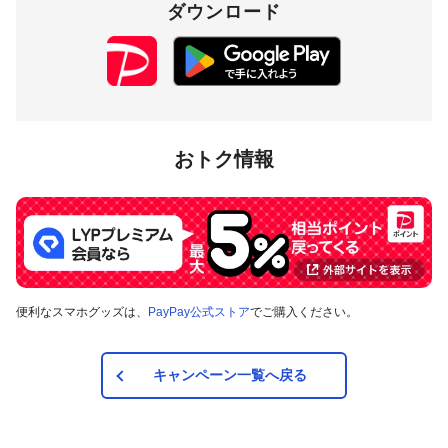
ダウンロード
3,000円相当／回
付与上限
10,000円相当／期間
対象店舗
おトク情報
東京都東大和市内のPayPay加盟店のうち
キャンペーンツール
の掲出がある店舗です。事前にアプリの「近くのお店」でも
ご確認いただけます。
対象の支払方法
便利なスマホグッズは、
PayPay公式ストア
でご購入ください。
本キャンペーンの対象のお支払方法は、PayPay残高、ヤフー
カード、PayPayあと払い（一括のみ）で、その他のお支払方
法は対象外です。また、オンラインでのお支払いはPayPayピ
ックアップのみ対象で、それ以外は対象外です。
キャンペーン一覧へ戻る
注意事項