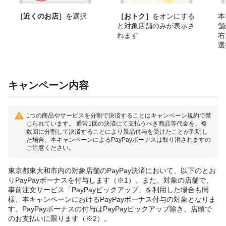
［近くのお店］
を選択
［おトク］
をオンにする
本
と対象店舗のみが表示さ
舗
れます
右
選
キャンペーン内容
1つの商品やサービスを分割で決済することはキャンペーン規約で禁
じられています。 通常1回の決済にて支払うべき商品等代金を、複
数回に分割して決済することにより景品付与を受けたことが判明し
た場合、本キャンペーンによるPayPayボーナスは取り消されますの
ご注意ください。
東京都東大和市内の対象店舗のPayPay決済において、以下のとお
りPayPayボーナスを付与します（※1）。また、対象の店舗で、
事前注文サービス「PayPayピックアップ」を利用した場合も同
様、本キャンペーンにおけるPayPayボーナス付与の対象となりま
す。PayPayボーナスの付与はPayPayピックアップ除き、店頭で
のお支払いに限ります（※2）。