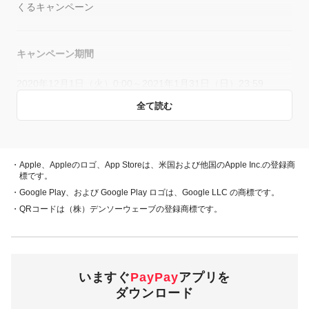
くるキャンペーン
キャンペーン期間
2020年12月1日（火）0:00～2021年1月31日（日）23:59
全て読む
概要
キャンペーン期間中、対象店舗で、PayPay残高、ヤフーカー
・Apple、Appleのロゴ、App Storeは、米国および他国のApple Inc.の登録商
ド、PayPayあと払い（一括のみ）でお支払いをしていただい
標です。
た方に対し、下表のとおり後日PayPayボーナスを付与しま
・Google Play、および Google Play ロゴは、Google LLC の商標です。
す。
・QRコードは（株）デンソーウェーブの登録商標です。
・PayPay残高 ・ヤフーカード
20％付与
・PayPayあと払い
（一括のみ）
いますぐ
PayPay
アプリを
ダウンロード
5,000円相当／回
付与上限
10,000円相当／月