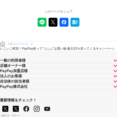
本キャンペーン、PayPay利用特典及びPayPay株式会社
このページをシェア
が同時開催する他の総付キャンペーンの中で、付与され
るPayPayボーナスの額が最大となるものが適用されま
す。PayPay株式会社が指定する場合を除き、それらが重
複適用されることはありません。
本キャンペーンが適用される場合に、PayPay株式会社が
同時開催する他の総付キャンペーンの適用条件を満たす
ときにはそれらも適用されますが、1回のお支払いについ
キャンペーン
てのPayPayボーナスの付与率は、合計で支払額の66.5％
いこいこ町田！PayPay使って“うふふ”な買い物 最大20％戻ってくるキャンペーン
が上限です（仮にそれぞれ適用すると合計66.5％を超え
る場合は、本キャンペーンによる付与分が縮減されま
一般の利用者様
す）。ただし、上記上限は、マイナポイント付与期間中
店舗オーナー様
（2020年9月1日～2021年3月31日）のお支払いに適用さ
PayPay加盟店様
れるものであり、2021年4月1日以降は変更予定です。
法人のお客様
キャンペーン内容および適用条件を予告なく変更する場
自治体の担当者様
合や、キャンペーン自体を予告なく中止する場合があり
PayPay株式会社
ます。
ヤフーカード以外のクレジットカードでお支払いされた
場合は、本キャンペーンの対象とはなりませんのでご注
最新情報をチェック！
意ください。
対象のお支払方法にてお支払いいただいた際に、仮に本
キャンペーンを適用すると、本キャンペーンによる1カ月
お知らせ
サポート