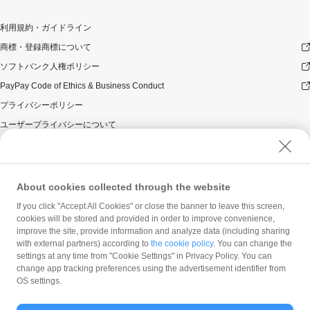
当たりのPayPayボーナスの付与額が合計10,000円相当を
超えるときには、当該付与額の合計が10,000円相当とな
利用規約・ガイドライン
るよう付与いたします（付与額の合計が1カ月当たり
商標・登録商標について
10,000円相当を超えることはございません）。
本キャンペーンの対象となった加盟店との契約の一部に
ソフトバンク人権ポリシー
ついて取消し、無効または解除（合意解除を含み、以下
PayPay Code of Ethics & Business Conduct
「取消し等」といいます。）となった場合、理由の如何
にかかわらず、また返金の有無にかかわらず、当該取消
プライバシーポリシー
し等の対象決済についてのPayPayボーナスの付与は全て
ユーザープライバシーについて
取り消されます。
ユーザーセキュリティについて
本キャンペーンの対象となった加盟店との契約について
取消し等となった場合、理由の如何にかかわらず、また
ウェブサイト利用規約
返金の有無にかかわらず、「月間付与合計」は、当該取
反社会的勢力に対する方針
消し等をした時点から将来に向かってのみ減額されま
About cookies collected through the website
す。そのため、「月間付与合計」が10,000円相当に到達
勧誘方針
If you click "Accept All Cookies" or close the banner to leave this screen,
して以降に取消し等を行った方が、当該取消し等の前
cookies will be stored and provided in order to improve convenience,
マネロン等基本方針
に、PayPay決済をしていた場合であっても、当該取消し
improve the site, provide information and analyze data (including sharing
等によって取消し等の前に行った決済が本キャンペーン
カスタマーハラスメントに関する当社の考え方
with external partners) according to
the cookie policy
. You can change the
の対象となることはありません。
settings at any time from "Cookie Settings" in Privacy Policy. You can
景品について
change app tracking preferences using the advertisement identifier from
OS settings.
PayPayボーナス付与の際に、小数点以下は切り捨てとな
ります。