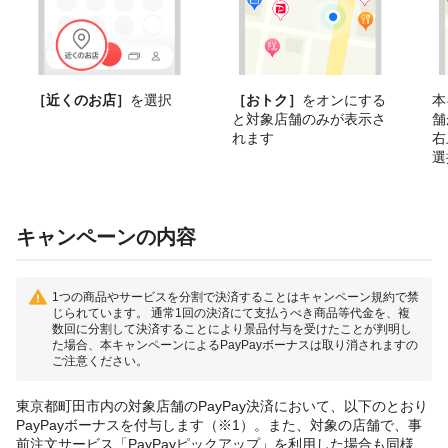
［近くのお店］
を選択
［おトク］
をオンにする
本
と対象店舗のみが表示さ
舗
れます
右
選
キャンペーンの内容
1つの商品やサービスを分割で決済することはキャンペーン規約で禁
じられています。 通常1回の決済にて支払うべき商品等代金を、複
数回に分割して決済することにより景品付与を受けたことが判明し
た場合、本キャンペーンによるPayPayボーナスは取り消されますの
ご注意ください。
東京都町田市内の対象店舗のPayPay決済において、以下のとおり
PayPayボーナスを付与します（※1）。また、対象の店舗で、事
前注文サービス「PayPayピックアップ」を利用した場合も同様、