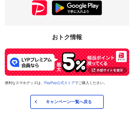
対象店舗
おトク情報
東京都町田市内のPayPay加盟店のうち、
キャンペーンツール
の掲出がある店舗です。事前にアプリの「近くのお店」でも
ご確認いただけます。
対象の支払方法
便利なスマホグッズは、
PayPay公式ストア
でご購入ください。
本キャンペーンの対象のお支払方法は、PayPay残高、ヤフー
カード、PayPayあと払い（一括のみ）で、その他のお支払方
法は対象外です。また、オンラインでのお支払いはPayPayピ
ックアップのみ対象で、それ以外は対象外です。
キャンペーン一覧へ戻る
注意事項
キャンペーンの適用について