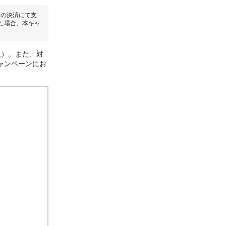
回の決済にて支
た場合、本キャ
1）。また、対
ャンペーンにお