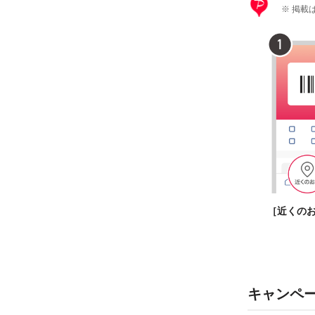
※ 掲載は
［近くの
キャンペ