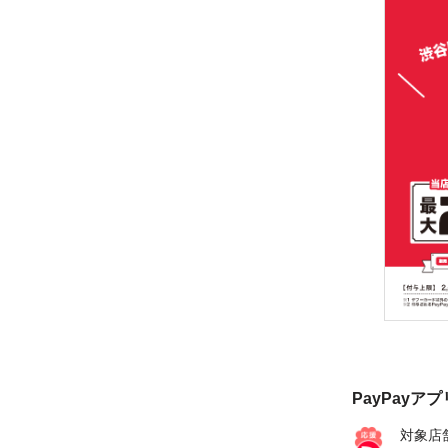
PayPayア
対象店