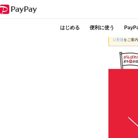
キャンペーン
お得に楽しんで渋谷区のお店を応援しよう！最大20％戻っ
本キャンペーンは
ります。
はじめる
便利に使う
Pay
中央労働金庫
ジ方法
をご案