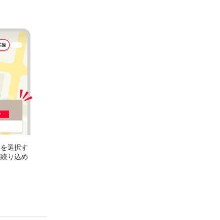
］
を選択す
が絞り込め