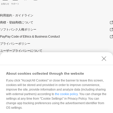
対象のお支払方法にてお支払いいただいた際に、仮に本
お知らせ
サポート
キャンペーンを適用すると、本キャンペーンによる1カ月
当たりのPayPayボーナスの付与額が合計10,000円相当を
利用規約・ガイドライン
超えるときには、当該付与額の合計が10,000円相当とな
るよう付与いたします（付与額の合計が1カ月当たり
商標・登録商標について
10,000円相当を超えることはございません）。
ソフトバンク人権ポリシー
対象店舗との取引の全部又は一部について取り消され、
PayPay Code of Ethics & Business Conduct
解除され（合意解除を含みます。）、または無効となっ
た場合（以下「取消し等」といいます。）、取消し等の
プライバシーポリシー
理由の如何にかかわらず、また、対象店舗による返金の
ユーザープライバシーについて
有無にかかわらず、当該取消し等の対象となったPayPay
決済についてのPayPayボーナスの付与は全て取り消され
ユーザーセキュリティについて
ます。
ウェブサイト利用規約
対象店舗との取引について取消し等となった場合、取消
し等の理由の如何にかかわらず、また、対象店舗による
反社会的勢力に対する方針
About cookies collected through the website
返金の有無にかかわらず、「月間付与合計」は将来に向
勧誘方針
If you click "Accept All Cookies" or close the banner to leave this screen,
かってのみ減額されます。そのため、「月間付与合計」
cookies will be stored and provided in order to improve convenience,
マネロン等基本方針
が上限に到達して以降に取消し等となった場合であって
improve the site, provide information and analyze data (including sharing
も、当該上限到達から取消し等までのPayPay決済につい
カスタマーハラスメントに関する当社の考え方
with external partners) according to
the cookie policy
. You can change the
て本キャンペーンによるPayPayボーナスの付与が行われ
settings at any time from "Cookie Settings" in Privacy Policy. You can
ることはありません。
change app tracking preferences using the advertisement identifier from
景品について
OS settings.