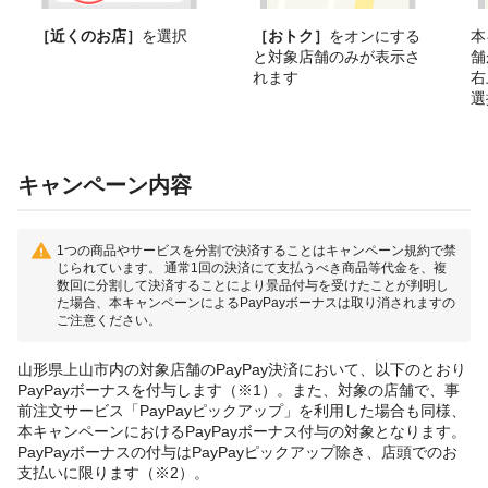
［近くのお店］
を選択
［おトク］
をオンにする
本
と対象店舗のみが表示さ
舗
れます
右
選
キャンペーン内容
1つの商品やサービスを分割で決済することはキャンペーン規約で禁
じられています。 通常1回の決済にて支払うべき商品等代金を、複
数回に分割して決済することにより景品付与を受けたことが判明し
た場合、本キャンペーンによるPayPayボーナスは取り消されますの
ご注意ください。
山形県上山市内の対象店舗のPayPay決済において、以下のとおり
PayPayボーナスを付与します（※1）。また、対象の店舗で、事
前注文サービス「PayPayピックアップ」を利用した場合も同様、
本キャンペーンにおけるPayPayボーナス付与の対象となります。
PayPayボーナスの付与はPayPayピックアップ除き、店頭でのお
支払いに限ります（※2）。