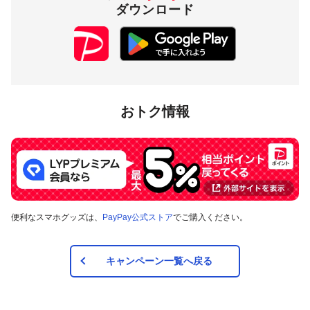
付与上限
ダウンロード
10,000円相当／月
対象店舗
山形県上山市内のPayPay加盟店のうち
キャンペーンツール
の
おトク情報
掲出がある店舗です。事前にアプリの「近くのお店」でもご
確認いただけます。
対象の支払方法
本キャンペーンの対象のお支払方法は、PayPay残高、ヤフー
便利なスマホグッズは、
PayPay公式ストア
でご購入ください。
カード、PayPayあと払い（一括のみ）で、その他のお支払方
法は対象外です。また、オンラインでのお支払いはPayPayピ
ックアップのみ対象で、それ以外は対象外です。
キャンペーン一覧へ戻る
注意事項