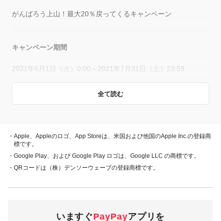
がんばろう上山！最大20％戻ってくるキャンペーン
キャンペーン期間
2021年6月1日（火）0:00～2021年7月31日（土）23:59
全て読む
概要
キャンペーン期間中、対象店舗で、PayPay残高、ヤフーカー
ド、PayPayあと払い（一括のみ）でお支払いをしていただい
・Apple、Appleのロゴ、App Storeは、米国および他国のApple Inc.の登録商
た方に対し、下表のとおり後日PayPayボーナスを付与しま
標です。
す。
・Google Play、および Google Play ロゴは、Google LLC の商標です。
・QRコードは（株）デンソーウェーブの登録商標です。
・PayPay残高 ・ヤフーカード
20％付与
・PayPayあと払い
（一括のみ）
いますぐ
PayPay
アプリを
2,000円相当／回