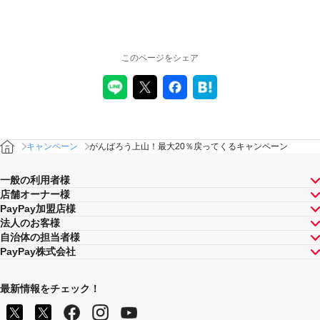
キャンペーンの適用について
本キャンペーン、PayPay利用特典及びPayPay株式会社
が同時開催する他の総付キャンペーンの中で、付与され
このページをシェア
るPayPayボーナスの額が最大となるものが適用されま
す。PayPay株式会社が指定する場合を除き、それらが重
複適用されることはありません。
本キャンペーンが適用される場合に、PayPay株式会社が
同時開催する他の総付キャンペーンの適用条件を満たす
ときにはそれらも適用されますが、1回のお支払いについ
てのPayPayボーナスの付与率は、合計で支払額の66.5％
キャンペーン
がんばろう上山！最大20％戻ってくるキャンペーン
が上限です（仮にそれぞれ適用すると合計66.5％を超え
る場合は、本キャンペーンによる付与分が縮減されま
一般の利用者様
す）。ただし、上記上限は、マイナポイント付与期間中
店舗オーナー様
（2020年9月1日～2021年9月30日）のお支払いに適用さ
PayPay加盟店様
れるものであり、2021年10月1日以降は変更予定です。
法人のお客様
キャンペーン内容および適用条件を予告なく変更する場
自治体の担当者様
合や、キャンペーン自体を予告なく中止する場合があり
PayPay株式会社
ます。
ヤフーカード以外のクレジットカードでお支払いされた
場合は、本キャンペーンの対象とはなりませんのでご注
最新情報をチェック！
意ください。また、PayPayアプリを介さないヤフーカー
ドでのお支払いはキャンペーン対象外です。