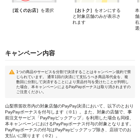
［近くのお店］
を選択
［おトク］
をオンにする
本
と対象店舗のみが表示さ
舗
れます
右
選
キャンペーン内容
1つの商品やサービスを分割で決済することはキャンペーン規約で禁
じられています。 通常1回の決済にて支払うべき商品等代金を、複
数回に分割して決済することにより景品付与を受けたことが判明し
た場合、本キャンペーンによるPayPayボーナスは取り消されますの
ご注意ください。
山梨県笛吹市内の対象店舗のPayPay決済において、以下のとおり
PayPayボーナスを付与します（※1）。また、対象の店舗で、事
前注文サービス「PayPayピックアップ」を利用した場合も同様、
本キャンペーンにおけるPayPayボーナス付与の対象となります。
PayPayボーナスの付与はPayPayピックアップ除き、店頭でのお
支払いに限ります（※2）。