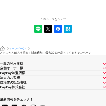
キャンペーンの適用について
本キャンペーン、PayPay利用特典及びPayPay株式会社
このページをシェア
が同時開催する他の総付キャンペーンの中で、付与され
るPayPayボーナスの額が最大となるものが適用されま
す。PayPay株式会社が指定する場合を除き、それらが重
複適用されることはありません。
本キャンペーンが適用される場合に、PayPay株式会社が
同時開催する他の総付キャンペーンの適用条件を満たす
ときにはそれらも適用されますが、1回のお支払いについ
キャンペーン
てのPayPayボーナスの付与率は、合計で支払額の66.5％
ともにがんばろう笛吹！対象店舗で最大30％が戻ってくるキャンペーン
が上限です（仮にそれぞれ適用すると合計66.5％を超え
る場合は、本キャンペーンによる付与分が縮減されま
一般の利用者様
す）。ただし、上記上限は、マイナポイント付与期間中
店舗オーナー様
（2020年9月1日～2021年9月30日）のお支払いに適用さ
PayPay加盟店様
れるものであり、2021年10月1日以降は変更予定です。
法人のお客様
キャンペーン内容および適用条件を予告なく変更する場
自治体の担当者様
合や、キャンペーン自体を予告なく中止する場合があり
PayPay株式会社
ます。
ヤフーカード以外のクレジットカードでお支払いされた
場合は、本キャンペーンの対象とはなりませんのでご注
最新情報をチェック！
意ください。また、PayPayアプリを介さないヤフーカー