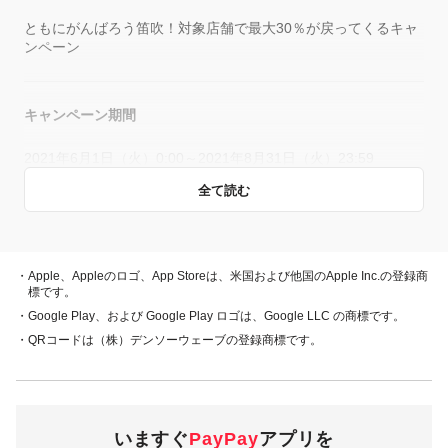
ともにがんばろう笛吹！対象店舗で最大30％が戻ってくるキャ
ンペーン
キャンペーン期間
2021年6月1日（火）0:00～2021年8月31日（火）23:59
全て読む
概要
キャンペーン期間中、対象店舗で、PayPay残高、ヤフーカー
・Apple、Appleのロゴ、App Storeは、米国および他国のApple Inc.の登録商
ド、PayPayあと払い（一括のみ）でお支払いをしていただい
標です。
た方に対し、下表のとおり後日PayPayボーナスを付与しま
・Google Play、および Google Play ロゴは、Google LLC の商標です。
す。
・QRコードは（株）デンソーウェーブの登録商標です。
・PayPay残高 ・ヤフーカード
30％付与
・PayPayあと払い
（一括のみ）
いますぐ
PayPay
アプリを