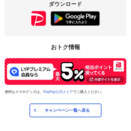
ダウンロード
3,000円相当／回
付与上限
20,000円相当／月
対象店舗
おトク情報
山梨県笛吹市内のPayPay加盟店のうち
キャンペーンツール
の
掲出がある店舗です。事前にアプリの「近くのお店」でもご
確認いただけます。
対象の支払方法
便利なスマホグッズは、
PayPay公式ストア
でご購入ください。
本キャンペーンの対象のお支払方法は、PayPay残高、ヤフー
カード、PayPayあと払い（一括のみ）で、その他のお支払方
法は対象外です。また、オンラインでのお支払いはPayPayピ
ックアップのみ対象で、それ以外は対象外です。
キャンペーン一覧へ戻る
注意事項