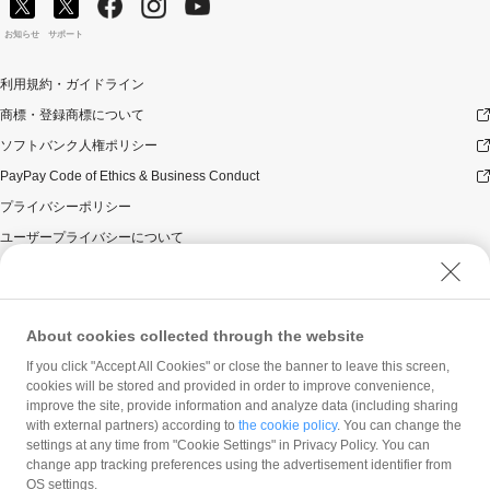
ドでのお支払いはキャンペーン対象外です。
対象のお支払方法にてお支払いいただいた際に、仮に本
お知らせ
サポート
キャンペーンを適用すると、本キャンペーンによる1カ月
当たりのPayPayボーナスの付与額が合計20,000円相当を
利用規約・ガイドライン
超えるときには、当該付与額の合計が20,000円相当とな
商標・登録商標について
るよう付与いたします（付与額の合計が1カ月当たり
20,000円相当を超えることはございません）。
ソフトバンク人権ポリシー
対象店舗との取引の全部又は一部について取り消され、
PayPay Code of Ethics & Business Conduct
解除され（合意解除を含みます。）、または無効となっ
た場合（以下「取消し等」といいます。）、取消し等の
プライバシーポリシー
理由の如何にかかわらず、また、対象店舗による返金の
ユーザープライバシーについて
有無にかかわらず、当該取消し等の対象となったPayPay
決済についてのPayPayボーナスの付与は全て取り消され
ユーザーセキュリティについて
ます。
ウェブサイト利用規約
対象店舗との取引について取消し等となった場合、取消
反社会的勢力に対する方針
し等の理由の如何にかかわらず、また、対象店舗による
About cookies collected through the website
返金の有無にかかわらず、「月間付与合計」は将来に向
勧誘方針
If you click "Accept All Cookies" or close the banner to leave this screen,
かってのみ減額されます。そのため、「月間付与合計」
cookies will be stored and provided in order to improve convenience,
マネロン等基本方針
が上限に到達して以降に取消し等となった場合であって
improve the site, provide information and analyze data (including sharing
も、当該上限到達から取消し等までのPayPay決済につい
カスタマーハラスメントに関する当社の考え方
with external partners) according to
the cookie policy
. You can change the
て本キャンペーンによるPayPayボーナスの付与が行われ
settings at any time from "Cookie Settings" in Privacy Policy. You can
ることはありません。
change app tracking preferences using the advertisement identifier from
OS settings.
景品について