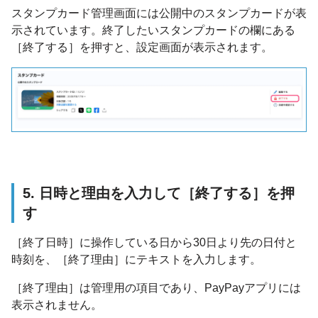
スタンプカード管理画面には公開中のスタンプカードが表
示されています。終了したいスタンプカードの欄にある
［終了する］を押すと、設定画面が表示されます。
5. 日時と理由を入力して［終了する］を押
す
［終了日時］に操作している日から30日より先の日付と
時刻を、［終了理由］にテキストを入力します。
［終了理由］は管理用の項目であり、PayPayアプリには
表示されません。