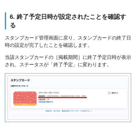
6. 終了予定日時が設定されたことを確認す
る
スタンプカード管理画面に戻り、スタンプカードの終了日
時の設定が完了したことを確認します。
当該スタンプカードの［掲載期間］に終了予定日時が表示
され、ステータスが「終了予定」に変わります。