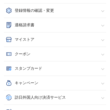
登録情報の確認・変更
適格請求書
マイストア
クーポン
スタンプカード
キャンペーン
訪日外国人向け決済サービス