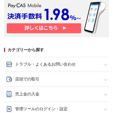
カテゴリーから探す
トラブル・よくあるお問い合わせ
店頭での取引
売上金の入金
管理ツールのログイン・設定