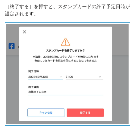
［終了する］を押すと、スタンプカードの終了予定日時が
設定されます。