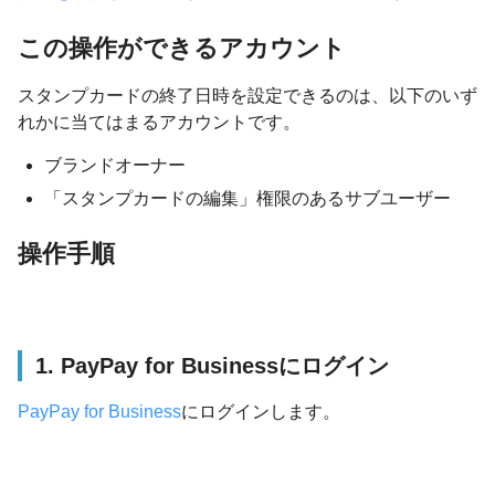
この操作ができるアカウント
スタンプカードの終了日時を設定できるのは、以下のいず
れかに当てはまるアカウントです。
ブランドオーナー
「スタンプカードの編集」権限のあるサブユーザー
操作手順
1. PayPay for Businessにログイン
PayPay for Business
にログインします。