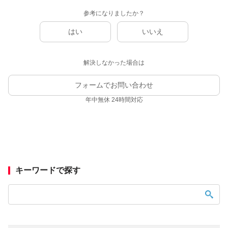
参考になりましたか？
はい
いいえ
解決しなかった場合は
フォームでお問い合わせ
年中無休 24時間対応
キーワードで探す