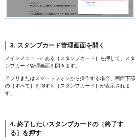
3. スタンプカード管理画面を開く
メインメニューにある［スタンプカード］を押して、スタ
ンプカード管理画面を開きます。
アプリまたはスマートフォンから操作する場合、画面下部
の［すべて］を押すと［スタンプカード］が表示されま
す。
4. 終了したいスタンプカードの［終了す
る］を押す