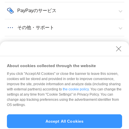
PayPayのサービス
その他・サポート
About cookies collected through the website
If you click "Accept All Cookies" or close the banner to leave this screen,
QRコード・販促物
販促物（店頭用ステッカーなど）
販促物を受け取れなかったので再送してほしい
cookies will be stored and provided in order to improve convenience,
improve the site, provide information and analyze data (including sharing
with external partners) according to
the cookie policy
. You can change the
規約
settings at any time from "Cookie Settings" in Privacy Policy. You can
ガイドライン
change app tracking preferences using the advertisement identifier from
OS settings.
最新情報をチェック！
Accept All Cookies