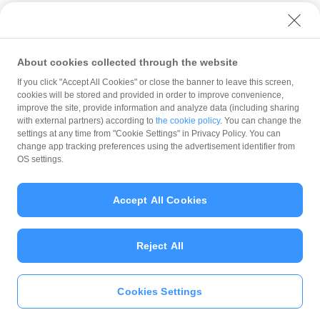
About cookies collected through the website
If you click "Accept All Cookies" or close the banner to leave this screen,
管理ツールのログイン・設定
アプリ
cookies will be stored and provided in order to improve convenience,
PayPay for Businessアプリでプッシュ通知を受け取る
improve the site, provide information and analyze data (including sharing
with external partners) according to
the cookie policy
. You can change the
規約
settings at any time from "Cookie Settings" in Privacy Policy. You can
ガイドライン
change app tracking preferences using the advertisement identifier from
OS settings.
最新情報をチェック！
Accept All Cookies
加盟店サポート
Reject All
Cookies Settings