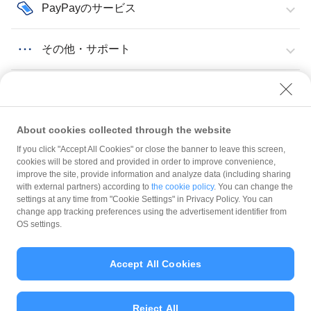
PayPayのサービス
その他・サポート
About cookies collected through the website
If you click "Accept All Cookies" or close the banner to leave this screen,
マイストア
操作手順
マイストアのストアページのURLをコピーしたい
cookies will be stored and provided in order to improve convenience,
improve the site, provide information and analyze data (including sharing
with external partners) according to
the cookie policy
. You can change the
規約
settings at any time from "Cookie Settings" in Privacy Policy. You can
ガイドライン
change app tracking preferences using the advertisement identifier from
OS settings.
最新情報をチェック！
Accept All Cookies
加盟店サポート
Reject All