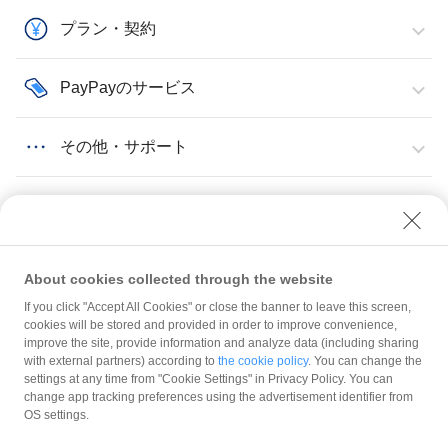
プラン・契約
PayPayのサービス
その他・サポート
About cookies collected through the website
If you click "Accept All Cookies" or close the banner to leave this screen,
QRコード・販促物
販促物（店頭用ステッカーなど）
cookies will be stored and provided in order to improve convenience,
「PayPay残高限定」と書いてあるステッカーが届いた
improve the site, provide information and analyze data (including sharing
with external partners) according to
the cookie policy
. You can change the
規約
settings at any time from "Cookie Settings" in Privacy Policy. You can
ガイドライン
change app tracking preferences using the advertisement identifier from
OS settings.
最新情報をチェック！