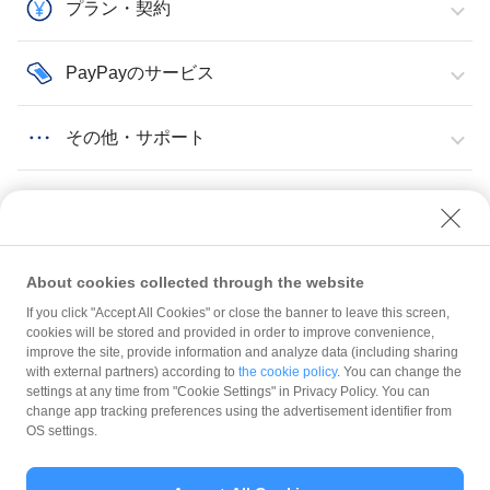
プラン・契約
PayPayのサービス
その他・サポート
About cookies collected through the website
If you click "Accept All Cookies" or close the banner to leave this screen,
QRコード・販促物
販促物（店頭用ステッカーなど）
cookies will be stored and provided in order to improve convenience,
「PayPayマネー限定」と書いてあるステッカーが届いた
improve the site, provide information and analyze data (including sharing
with external partners) according to
the cookie policy
. You can change the
規約
settings at any time from "Cookie Settings" in Privacy Policy. You can
ガイドライン
change app tracking preferences using the advertisement identifier from
OS settings.
最新情報をチェック！