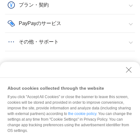
プラン・契約
PayPayのサービス
その他・サポート
About cookies collected through the website
QRコード・販促物
販促物（店頭用ステッカーなど）
If you click "Accept All Cookies" or close the banner to leave this screen,
プロモーションで使用している「PayPayボーナス」という表記を変更する必要は
あるのか？
cookies will be stored and provided in order to improve convenience,
improve the site, provide information and analyze data (including sharing
with external partners) according to
the cookie policy
. You can change the
規約
settings at any time from "Cookie Settings" in Privacy Policy. You can
ガイドライン
change app tracking preferences using the advertisement identifier from
OS settings.
最新情報をチェック！