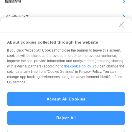
機能情報
メンテナンス
アーカイブ
About cookies collected through the website
If you click "Accept All Cookies" or close the banner to leave this screen,
cookies will be stored and provided in order to improve convenience,
improve the site, provide information and analyze data (including sharing
with external partners) according to
the cookie policy
. You can change the
規約
settings at any time from "Cookie Settings" in Privacy Policy. You can
ガイドライン
change app tracking preferences using the advertisement identifier from
OS settings.
最新情報をチェック！
Accept All Cookies
加盟店サポート
Reject All