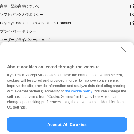
商標・登録商標について
ソフトバンク人権ポリシー
PayPay Code of Ethics & Business Conduct
プライバシーポリシー
ユーザープライバシーについて
ユーザーセキュリティについて
ウェブサイト利用規約
反社会的勢力に対する方針
About cookies collected through the website
勧誘方針
If you click "Accept All Cookies" or close the banner to leave this screen,
cookies will be stored and provided in order to improve convenience,
マネロン等基本方針
improve the site, provide information and analyze data (including sharing
カスタマーハラスメントに関する当社の考え方
with external partners) according to
the cookie policy
. You can change the
settings at any time from "Cookie Settings" in Privacy Policy. You can
change app tracking preferences using the advertisement identifier from
OS settings.
Accept All Cookies
© PayPay Corporation