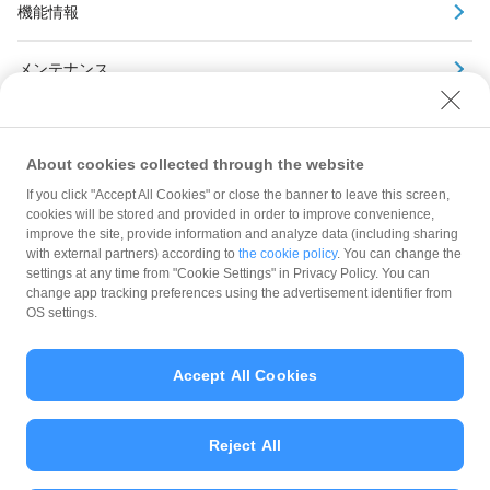
機能情報
メンテナンス
アーカイブ
About cookies collected through the website
If you click "Accept All Cookies" or close the banner to leave this screen,
cookies will be stored and provided in order to improve convenience,
improve the site, provide information and analyze data (including sharing
with external partners) according to
the cookie policy
. You can change the
規約
settings at any time from "Cookie Settings" in Privacy Policy. You can
ガイドライン
change app tracking preferences using the advertisement identifier from
OS settings.
最新情報をチェック！
Accept All Cookies
加盟店サポート
Reject All