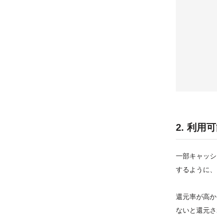
2. 利
一部キャッシ
するように、
還元率が高か
ないと還元さ